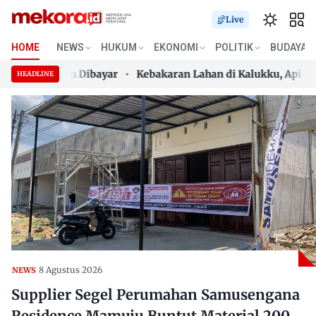
Live
HOME
NEWS
HUKUM
EKONOMI
POLITIK
BUDAYA
Juta Belum Dibayar
Kebakaran Lahan di Kalukku, Api Hang
HEADLINE
Juta Belum Dibayar
Skip
Kebakaran Lahan di Kalukku, Api Hang
to
content
8 Agustus 2026
NEWS
Supplier Segel Perumahan Samusengana
Residence Mamuju Buntut Material 200