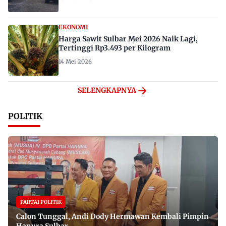
EKONOMI
Harga Sawit Sulbar Mei 2026 Naik Lagi,
Tertinggi Rp3.493 per Kilogram
14 Mei 2026
SELENGKAPNYA
POLITIK
PARTAI POLITIK
Calon Tunggal, Andi Dody Hermawan Kembali Pimpin
Hanura Sulbar