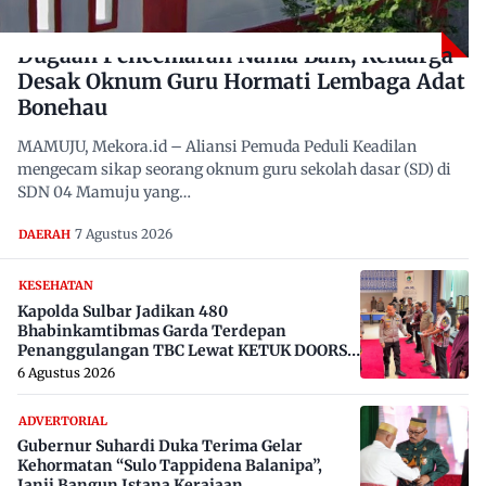
Dugaan Pencemaran Nama Baik, Keluarga
Desak Oknum Guru Hormati Lembaga Adat
Bonehau
MAMUJU, Mekora.id – Aliansi Pemuda Peduli Keadilan
mengecam sikap seorang oknum guru sekolah dasar (SD) di
SDN 04 Mamuju yang…
7 Agustus 2026
DAERAH
KESEHATAN
Kapolda Sulbar Jadikan 480
Bhabinkamtibmas Garda Terdepan
Penanggulangan TBC Lewat KETUK DOORS
di 650 Desa
6 Agustus 2026
ADVERTORIAL
Gubernur Suhardi Duka Terima Gelar
Kehormatan “Sulo Tappidena Balanipa”,
Janji Bangun Istana Kerajaan