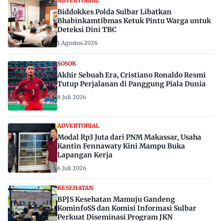
ADVERTORIAL
Biddokkes Polda Sulbar Libatkan
Bhabinkamtibmas Ketuk Pintu Warga untuk
Deteksi Dini TBC
1 Agustus 2026
SOSOK
Akhir Sebuah Era, Cristiano Ronaldo Resmi
Tutup Perjalanan di Panggung Piala Dunia
8 Juli 2026
ADVERTORIAL
Modal Rp3 Juta dari PNM Makassar, Usaha
Kantin Fennawaty Kini Mampu Buka
Lapangan Kerja
6 Juli 2026
KESEHATAN
BPJS Kesehatan Mamuju Gandeng
KominfoSS dan Komisi Informasi Sulbar
Perkuat Diseminasi Program JKN