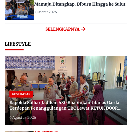
Mamuju Ditangkap, Diburu Hingga ke Sulut
10 Maret 2026
SELENGKAPNYA
LIFESTYLE
KESEHATAN
Kapolda Sulbar Jadikan 480 Bhabinkamtibmas Garda
Terdepan Penanggulangan TBC Lewat KETUK DOORS
di 650 Desa
6 Agustus 2026