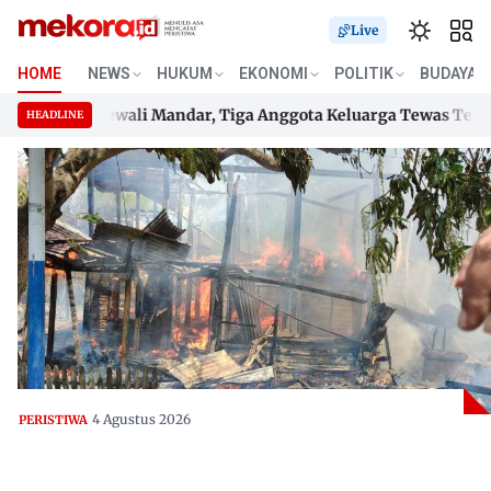
Live
HOME
NEWS
HUKUM
EKONOMI
POLITIK
BUDAYA
 di Polewali Mandar, Tiga Anggota Keluarga Tewas Terjebak
HEADLINE
 di Polewali Mandar, Tiga Anggota Keluarga Tewas Terjebak
Skip
to
content
4 Agustus 2026
PERISTIWA