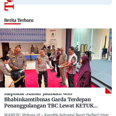
Berita Terbaru
Kapolda Sulbar Jadikan 480
Bhabinkamtibmas Garda Terdepan
Penanggulangan TBC Lewat KETUK
DOORS di 650 Desa
MAMUJU, Mekora.id – Kapolda Sulawesi Barat (Sulbar) Irjen