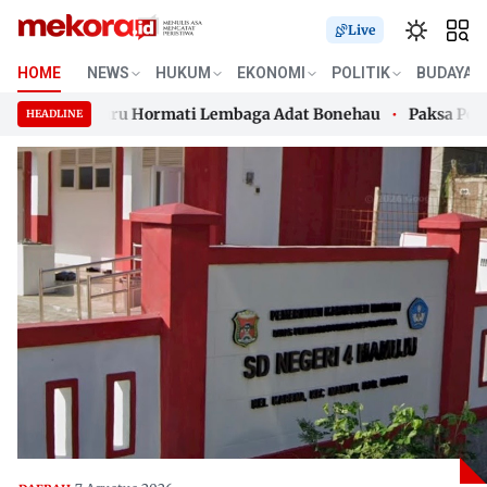
Live
HOME
NEWS
HUKUM
EKONOMI
POLITIK
BUDAYA
Oknum Guru Hormati Lembaga Adat Bonehau
Paksa Pengunju
HEADLINE
Oknum Guru Hormati Lembaga Adat Bonehau
Skip
Paksa Pengunju
to
content