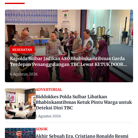
KESEHATAN
Kapolda Sulbar Jadikan 480 Bhabinkamtibmas Garda
Terdepan Penanggulangan TBC Lewat KETUK DOORS
di 650 Desa
6 Agustus 2026
ADVERTORIAL
Biddokkes Polda Sulbar Libatkan
Bhabinkamtibmas Ketuk Pintu Warga untuk
Deteksi Dini TBC
1 Agustus 2026
SOSOK
Akhir Sebuah Era, Cristiano Ronaldo Resmi