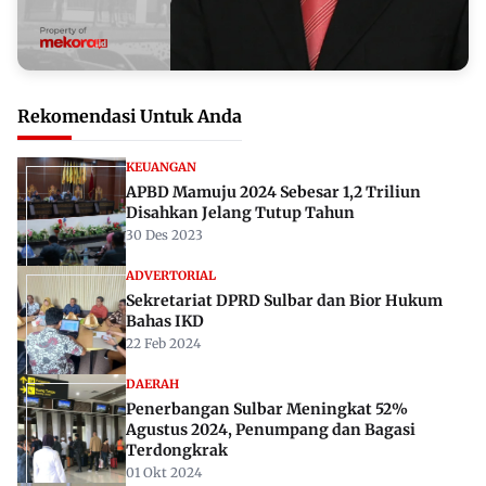
Rekomendasi Untuk Anda
KEUANGAN
APBD Mamuju 2024 Sebesar 1,2 Triliun
Disahkan Jelang Tutup Tahun
30 Des 2023
ADVERTORIAL
Sekretariat DPRD Sulbar dan Bior Hukum
Bahas IKD
22 Feb 2024
DAERAH
Penerbangan Sulbar Meningkat 52%
Agustus 2024, Penumpang dan Bagasi
Terdongkrak
01 Okt 2024