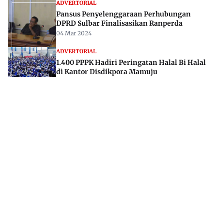
ADVERTORIAL
Pansus Penyelenggaraan Perhubungan
DPRD Sulbar Finalisasikan Ranperda
04 Mar 2024
ADVERTORIAL
1.400 PPPK Hadiri Peringatan Halal Bi Halal
di Kantor Disdikpora Mamuju
04 Mei 2024
Jl. Rajawali, Mamuju, Sulawesi Barat, 91515
082293842888
mekoramedia@gmail.com