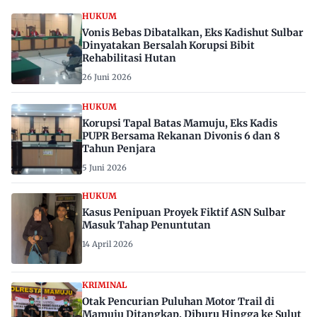
HUKUM
Vonis Bebas Dibatalkan, Eks Kadishut Sulbar
Dinyatakan Bersalah Korupsi Bibit
Rehabilitasi Hutan
26 Juni 2026
HUKUM
Korupsi Tapal Batas Mamuju, Eks Kadis
PUPR Bersama Rekanan Divonis 6 dan 8
Tahun Penjara
5 Juni 2026
HUKUM
Kasus Penipuan Proyek Fiktif ASN Sulbar
Masuk Tahap Penuntutan
14 April 2026
KRIMINAL
Otak Pencurian Puluhan Motor Trail di
Mamuju Ditangkap, Diburu Hingga ke Sulut