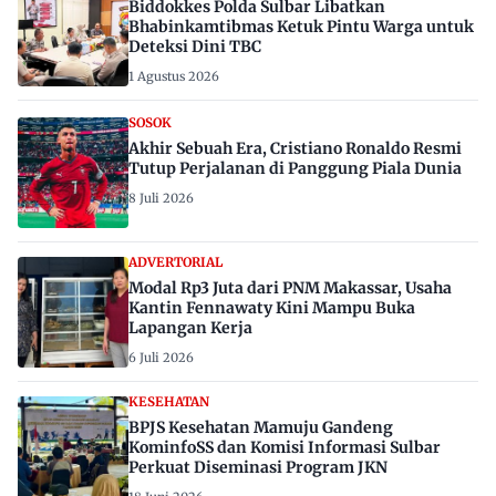
Biddokkes Polda Sulbar Libatkan
Bhabinkamtibmas Ketuk Pintu Warga untuk
Deteksi Dini TBC
1 Agustus 2026
SOSOK
Akhir Sebuah Era, Cristiano Ronaldo Resmi
Tutup Perjalanan di Panggung Piala Dunia
8 Juli 2026
ADVERTORIAL
Modal Rp3 Juta dari PNM Makassar, Usaha
Kantin Fennawaty Kini Mampu Buka
Lapangan Kerja
6 Juli 2026
KESEHATAN
BPJS Kesehatan Mamuju Gandeng
KominfoSS dan Komisi Informasi Sulbar
Perkuat Diseminasi Program JKN