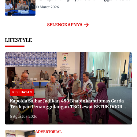
10 Maret 2026
SELENGKAPNYA
LIFESTYLE
KESEHATAN
Kapolda Sulbar Jadikan 480 Bhabinkamtibmas Garda
Terdepan Penanggulangan TBC Lewat KETUK DOORS
di 650 Desa
6 Agustus 2026
ADVERTORIAL