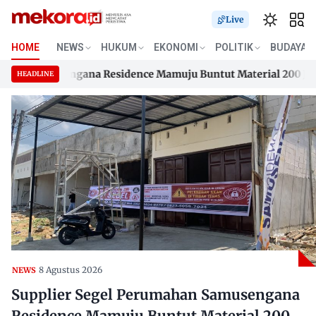
Live
HOME
NEWS
HUKUM
EKONOMI
POLITIK
BUDAYA
n Samusengana Residence Mamuju Buntut Material 200 Juta Be
HEADLINE
n Samusengana Residence Mamuju Buntut Material 200 Juta Be
Skip
to
content
8 Agustus 2026
NEWS
Supplier Segel Perumahan Samusengana
Residence Mamuju Buntut Material 200