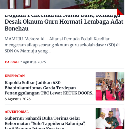
Dugaan Pencemaran Nama Baik, Keluarga
Desak Oknum Guru Hormati Lembaga Adat
Bonehau
MAMUJU, Mekora.id – Aliansi Pemuda Peduli Keadilan
mengecam sikap seorang oknum guru sekolah dasar (SD) di
SDN 04 Mamuju yang…
7 Agustus 2026
DAERAH
KESEHATAN
Kapolda Sulbar Jadikan 480
Bhabinkamtibmas Garda Terdepan
Penanggulangan TBC Lewat KETUK DOORS
di 650 Desa
6 Agustus 2026
ADVERTORIAL
Gubernur Suhardi Duka Terima Gelar
Kehormatan “Sulo Tappidena Balanipa”,
Janji Bangun Istana Kerajaan