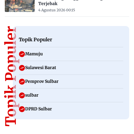
Terjebak
4 Agustus 2026 00:15
Topik Populer
Topik Populer
Mamuju
Sulawesi Barat
Pemprov Sulbar
sulbar
DPRD Sulbar