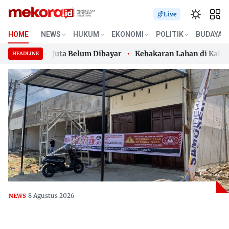
Live
HOME
NEWS
HUKUM
EKONOMI
POLITIK
BUDAYA
rial 200 Juta Belum Dibayar
Kebakaran Lahan di Kalukku,
HEADLINE
rial 200 Juta Belum Dibayar
Skip
Kebakaran Lahan di Kalukku,
to
content
8 Agustus 2026
NEWS