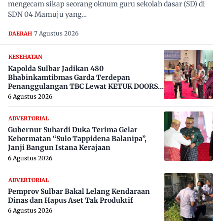
mengecam sikap seorang oknum guru sekolah dasar (SD) di
SDN 04 Mamuju yang…
7 Agustus 2026
DAERAH
KESEHATAN
Kapolda Sulbar Jadikan 480
Bhabinkamtibmas Garda Terdepan
Penanggulangan TBC Lewat KETUK DOORS
di 650 Desa
6 Agustus 2026
ADVERTORIAL
Gubernur Suhardi Duka Terima Gelar
Kehormatan “Sulo Tappidena Balanipa”,
Janji Bangun Istana Kerajaan
6 Agustus 2026
ADVERTORIAL
Pemprov Sulbar Bakal Lelang Kendaraan
Dinas dan Hapus Aset Tak Produktif
6 Agustus 2026