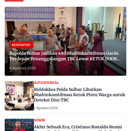
KESEHATAN
Kapolda Sulbar Jadikan 480 Bhabinkamtibmas Garda
Terdepan Penanggulangan TBC Lewat KETUK DOORS
di 650 Desa
6 Agustus 2026
ADVERTORIAL
Biddokkes Polda Sulbar Libatkan
Bhabinkamtibmas Ketuk Pintu Warga untuk
Deteksi Dini TBC
1 Agustus 2026
SOSOK
Akhir Sebuah Era, Cristiano Ronaldo Resmi