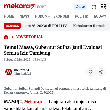
Live
Temui
HOME
NEWS
HUKUM
EKONOMI
POLITIK
BUDAYA
Massa,
ALHI Sulbar 2026-20230 di PDLH IV
Kebakaran Rumah Panggun
Gubernur
HEADLINE
Skip
Sulbar
ALHI Sulbar 2026-20230 di PDLH IV
Kebakaran Rumah Panggun
Janji
to
ADVERTORIAL
Evaluasi
content
Temui Massa, Gubernur Sulbar Janji Evaluasi
Semua
Izin
Semua Izin Tambang
Tambang
Sabtu, 10 Mei 2025
15:44
WIB
mekora.id
Tim Redaksi
Gubernur Sulbar, Suhardi Duka, temui pengunjuk rasa tolak tambang di
Depan kantornya, Jumat, (9/5/2025).
MAMUJU,
Mekora.id
– Lanjutan aksi unjuk rasa
yang dilakukan aliansi rakyat tolak tambang,