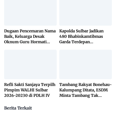
Dugaan Pencemaran Nama
Kapolda Sulbar Jadikan
Baik, Keluarga Desak
480 Bhabinkamtibmas
Oknum Guru Hormati
Garda Terdepan
Lembaga Adat Bonehau
Penanggulangan TBC
Lewat KETUK DOORS di
650 Desa
Refli Sakti Sanjaya Terpilh
Tambang Rakyat Bonehau-
Pimpim WALHI Sulbar
Kalumpang Ditata, ESDM
2026-20230 di PDLH IV
Minta Tambang Tak
Dikuasai Pihak Luar
Berita Terkait