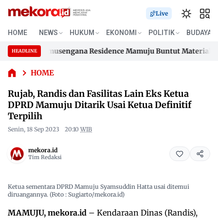
Rujab,
Live
Randis
dan
HOME
NEWS
HUKUM
EKONOMI
POLITIK
BUDAYA
Fasilitas
rumahan Samusengana Residence Mamuju Buntut Material 200 J
Lain Eks
HEADLINE
Skip
Ketua
rumahan Samusengana Residence Mamuju Buntut Material 200 J
DPRD
to
HOME
Mamuju
content
Rujab, Randis dan Fasilitas Lain Eks Ketua
Ditarik
Usai
DPRD Mamuju Ditarik Usai Ketua Definitif
Ketua
Terpilih
Definitif
Senin, 18 Sep 2023
20:10
WIB
Terpilih
mekora.id
Tim Redaksi
Ketua sementara DPRD Mamuju Syamsuddin Hatta usai ditemui
diruangannya. (Foto : Sugiarto/mekora.id)
MAMUJU, mekora.id
– Kendaraan Dinas (Randis),