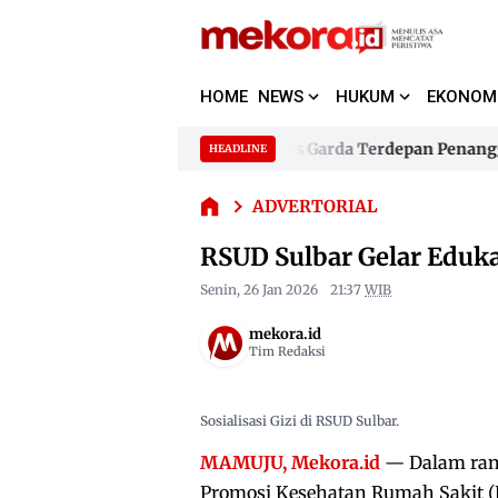
HOME
NEWS
HUKUM
EKONOM
RSUD
Sulbar
bar Jadikan 480 Bhabinkamtibmas Garda Terdepan Penanggula
HEADLINE
Gelar
Skip
Edukasi
to
bar Jadikan 480 Bhabinkamtibmas Garda Terdepan Penanggula
Gizi
ADVERTORIAL
content
Peringati
RSUD Sulbar Gelar Edukas
Hari Gizi
Nasional
Senin, 26 Jan 2026
21:37
WIB
2026
mekora.id
Tim Redaksi
Sosialisasi Gizi di RSUD Sulbar.
MAMUJU, Mekora.id
— Dalam rang
Promosi Kesehatan Rumah Sakit