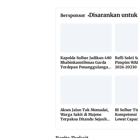
Disarankan untuk
Bersponsor
Kapolda Sulbar Jadikan 480
Refli Sakti 
Bhabinkamtibmas Garda
Pimpim WAL
Terdepan Penanggulangan
2026-20230 
TBC Lewat KETUK DOORS
di 650 Desa
Akses Jalan Tak Memadai,
BI Sulbar T
Warga Sakit di Majene
Kompetensi
Terpaksa Ditandu Sejauh
Lewat Capac
10 Kilometer
2026
Berita Terkait