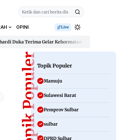
RAH
OPINI
Live
 Duka Terima Gelar Kehormatan “Sulo Tappidena Balanipa”, Jan
 Duka Terima Gelar Kehormatan “Sulo Tappidena Balanipa”, Jan
Topik Populer
Topik Populer
Mamuju
Sulawesi Barat
Pemprov Sulbar
sulbar
DPRD Sulbar