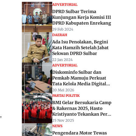
ADVERTORIAL
DPRD Sulbar Terima
Kunjungan Kerja Komisi III
DPRD Kabupaten Enrekang
29 Feb 2024
DAERAH
Ada Isu Penolakan, Begini
Kata Hamzih Setelah Jabat
Sekwan DPRD Sulbar
22 Jan 2024
ADVERTORIAL
Diskominfo Sulbar dan
Pemkab Mamuju Perkuat
Tata Kelola Media Digital
Pemerintah
20 Mei 2026
PARTAI POLITIK
BMI Gelar Bersukaria Camp
& Rakernas 2025, Hasto
Kristiyanto Tekankan Peran
,
Strategis Anak Muda
25 Nov 2025
Hadapi Tantangan Zaman
NEWS
Pengendara Motor Tewas