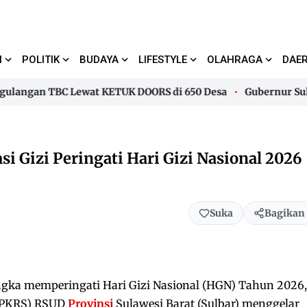
I
POLITIK
BUDAYA
LIFESTYLE
OLAHRAGA
DAE
ngan TBC Lewat KETUK DOORS di 650 Desa
Gubernur Suhardi
ngan TBC Lewat KETUK DOORS di 650 Desa
Gubernur Suhardi
i Gizi Peringati Hari Gizi Nasional 2026
Suka
Bagikan
ka memperingati Hari Gizi Nasional (HGN) Tahun 2026,
 (PKRS) RSUD
Provinsi
Sulawesi Barat (Sulbar) menggelar