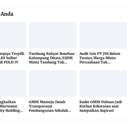
 Anda
Sanjaya Terpilh
Tambang Rakyat Bonehau-
Audit Izin PT JPA Belum
HI Sulbar
Kalumpang Ditata, ESDM
Tuntas, Warga Minta
di PDLH IV
Minta Tambang Tak
Perusahaan Tak
Dikuasai Pihak Luar
Beraktivitas
ingkatkan
GMNI Mamuju Desak
Kader GMNI Polman Jadi
 Wartawan
Transparansi
Korban Kekerasan saat
ity Building
Pembangunan Sekolah
Sampaikan Aspirasi
Rakyat, Minta Hasil Uji
Material Dibuka