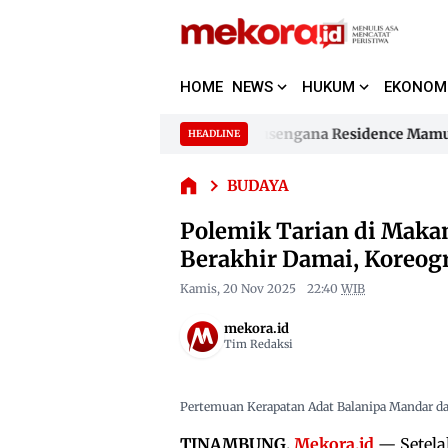
HOME
NEWS
HUKUM
EKONOM
Polemik
Tarian di
Makam PYM I
Supplier Segel Perumahan Samusengana Residence Mamuju Bun
HEADLINE
Skip
Manyambungi
to
Supplier Segel Perumahan Samusengana Residence Mamuju Bun
Todilaling
BUDAYA
content
Berakhir
Damai,
Polemik Tarian di Mak
Koreografer
Berakhir Damai, Koreogr
Minta Maaf
Secara Adat
Kamis, 20 Nov 2025
22:40
WIB
mekora.id
Tim Redaksi
Pertemuan Kerapatan Adat Balanipa Mandar d
TINAMBUNG,
Mekora.id
— Setela