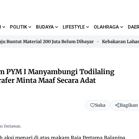
I
POLITIK
BUDAYA
LIFESTYLE
OLAHRAGA
DAE
tut Material 200 Juta Belum Dibayar
Kebakaran Lahan di 
tut Material 200 Juta Belum Dibayar
Kebakaran Lahan di 
am PYM I Manyambungi Todilaling
afer Minta Maaf Secara Adat
Suka
Bagikan
an Deriawan.
h aksi menari di atas makam Raja Pertama Balanipa,