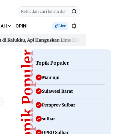
RAH
OPINI
Live
Kalukku, Api Hanguskan Lima Hektare dan Ancam Permukiman
Kalukku, Api Hanguskan Lima Hektare dan Ancam Permukiman
Topik Populer
Topik Populer
Mamuju
Sulawesi Barat
Pemprov Sulbar
sulbar
DPRD Sulbar