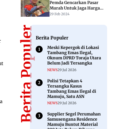
Pemda Gencarkan Pasar
Murah Untuk Jaga Harga
Pangan
29 Feb 2024
Berita Populer
Berita Populer
r
Meski Kepergok di Lokasi
Tambang Emas Ilegal,
Oknum DPRD Toraja Utara
Belum Jadi Tersangka
ut
NEWS
29 Jul 2026
Polisi Tetapkan 4
Tersangka Kasus
Tambang Emas Ilegal di
Mamuju, Satu ASN
ya
NEWS
29 Jul 2026
Supplier Segel Perumahan
Samusengana Residence
Mamuju Buntut Material