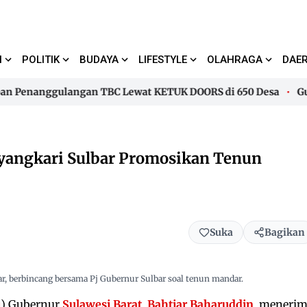
I
POLITIK
BUDAYA
LIFESTYLE
OLAHRAGA
DAE
 Penanggulangan TBC Lewat KETUK DOORS di 650 Desa
Guber
 Penanggulangan TBC Lewat KETUK DOORS di 650 Desa
Guber
ayangkari Sulbar Promosikan Tenun
Suka
Bagikan
ar, berbincang bersama Pj Gubernur Sulbar soal tenun mandar.
j
) Gubernur
Sulawesi Barat
,
Bahtiar Baharuddin
, meneri