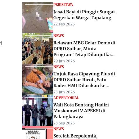
PERISTIWA
Jasad Bayi di Pinggir Sungai
Gegerkan Warga Tapalang
22 Feb 2025
NEWS
Relawan MBG Gelar Demo di
i
DPRD Sulbar, Minta
Program Tetap Dilanjutkan
dan Dievaluasi
29 Jun 2026
NEWS
Unjuk Rasa Cipayung Plus di
DPRD Sulbar Ricuh, Satu
Kader HMI Dilarikan ke
Rumah Sakit
23 Jun 2026
ADVERTORIAL
Wali Kota Bontang Hadiri
Muskomwil V APEKSI di
Palangkaraya
25 Sep 2025
NEWS
Setelah Berpolemik,