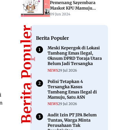
Pemenang Sayembara
Maskot KPU Mamuju
Berakhir Diganti
09 Jun 2024
Berita Populer
Berita Populer
Meski Kepergok di Lokasi
Tambang Emas Ilegal,
Oknum DPRD Toraja Utara
Belum Jadi Tersangka
NEWS
29 Jul 2026
Polisi Tetapkan 4
Tersangka Kasus
Tambang Emas Ilegal di
i
Mamuju, Satu ASN
un
NEWS
29 Jul 2026
Audit Izin PT JPA Belum
Tuntas, Warga Minta
Perusahaan Tak