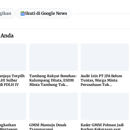
gikan
Ikuti di Google News
 Anda
Sanjaya Terpilh
Tambang Rakyat Bonehau-
Audit Izin PT JPA Belum
HI Sulbar
Kalumpang Ditata, ESDM
Tuntas, Warga Minta
di PDLH IV
Minta Tambang Tak
Perusahaan Tak
Dikuasai Pihak Luar
Beraktivitas
ingkatkan
GMNI Mamuju Desak
Kader GMNI Polman Jadi
 Wartawan
Transparansi
Korban Kekerasan saat