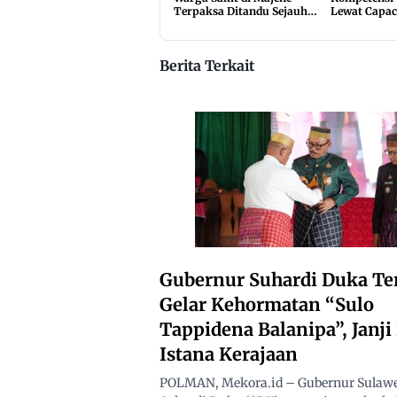
Terpaksa Ditandu Sejauh
Lewat Capac
10 Kilometer
2026
Berita Terkait
Gubernur Suhardi Duka Te
Gelar Kehormatan “Sulo
Tappidena Balanipa”, Janj
Istana Kerajaan
POLMAN, Mekora.id – Gubernur Sulawes