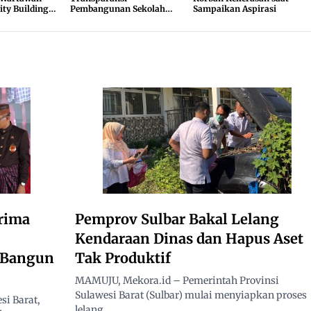
ity Building
Pembangunan Sekolah
Sampaikan Aspirasi
Rakyat, Minta Hasil Uji
Material Dibuka
rima
Pemprov Sulbar Bakal Lelang
Kendaraan Dinas dan Hapus Aset
i Bangun
Tak Produktif
MAMUJU, Mekora.id – Pemerintah Provinsi
Sulawesi Barat (Sulbar) mulai menyiapkan proses
i Barat,
lelang...