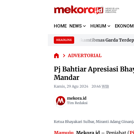
HOME
NEWS
HUKUM
EKONOM
Pj
Kapolda Sulbar Jadikan 480 Bhabinkamtibmas Garda Terdepan
HEADLINE
Skip
Bahtiar Apresiasi
to
Kapolda Sulbar Jadikan 480 Bhabinkamtibmas Garda Terdepan
Bhayangkari
ADVERTORIAL
content
Sulbar
Promosikan
Pj Bahtiar Apresiasi Bh
Tenun Mandar
Mandar
Kamis, 29 Agu 2024
20:46
WIB
mekora.id
Tim Redaksi
Ketua Bhayakari Sulbar, Miranti Adang Ginanj
Mamuju
, Mekora.id
– Penjabat (
P