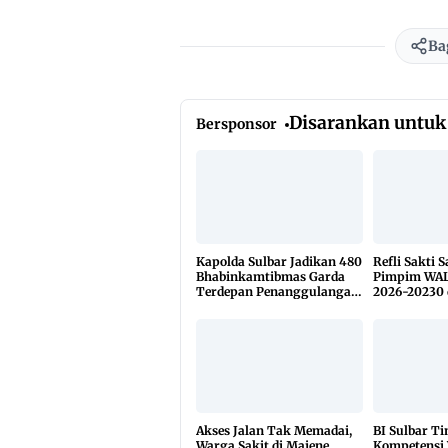
Ba
Disarankan untuk
Bersponsor
Kapolda Sulbar Jadikan 480
Refli Sakti 
Bhabinkamtibmas Garda
Pimpim WAL
Terdepan Penanggulangan
2026-20230 
TBC Lewat KETUK DOORS
di 650 Desa
Akses Jalan Tak Memadai,
BI Sulbar T
Warga Sakit di Majene
Kompetensi