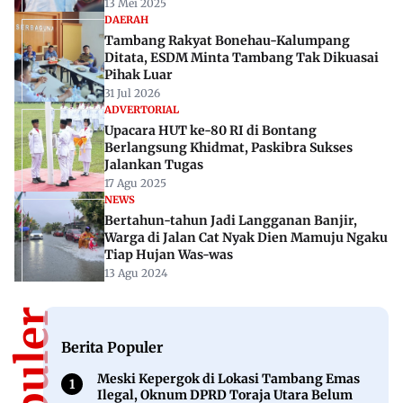
13 Mei 2025
DAERAH
Tambang Rakyat Bonehau-Kalumpang
Ditata, ESDM Minta Tambang Tak Dikuasai
Pihak Luar
31 Jul 2026
ADVERTORIAL
Upacara HUT ke-80 RI di Bontang
Berlangsung Khidmat, Paskibra Sukses
Jalankan Tugas
17 Agu 2025
NEWS
Bertahun-tahun Jadi Langganan Banjir,
Warga di Jalan Cat Nyak Dien Mamuju Ngaku
Tiap Hujan Was-was
13 Agu 2024
Berita Populer
Meski Kepergok di Lokasi Tambang Emas
Ilegal, Oknum DPRD Toraja Utara Belum