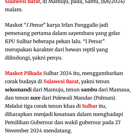
Sulawesi Barat
, di Mamuju, pada, Sabtu, (8/6/2024)
malam.
Maskot “
I Penur
” karya Irfan Panggallo jadi
pemenang pertama dalam sayembara yang gelar
KPU Sulbar beberapa pekan lalu. “I Penur”
merupakan karakter dari hewan reptil yang
dilindungi, yakni penyu.
Maskot Pilkada
Sulbar 2024 itu, menggambarkan
corak budaya di
Sulawesi Barat
, yakni tenun
sekomandi
dari Mamuju, tenun
sambu
dari Mamasa,
dan tenun
sure
dari Polewali Mandar (Polman).
Melalui tiga corak tenun khas di
Sulbar
itu,
diharapkan menjadi kesatuan dalam menghadapi
Pemilihan Gubernur dan wakil gubernur pada 27
November 2024 mendatang.