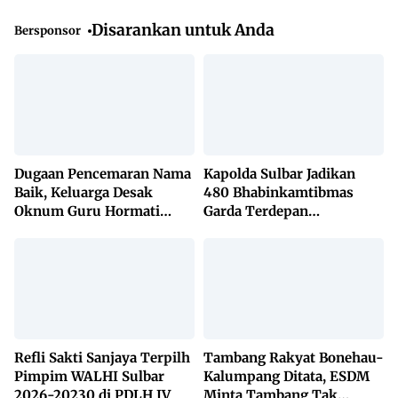
Disarankan untuk Anda
Bersponsor
Dugaan Pencemaran Nama
Kapolda Sulbar Jadikan
Baik, Keluarga Desak
480 Bhabinkamtibmas
Oknum Guru Hormati
Garda Terdepan
Lembaga Adat Bonehau
Penanggulangan TBC
Lewat KETUK DOORS di
650 Desa
Refli Sakti Sanjaya Terpilh
Tambang Rakyat Bonehau-
Pimpim WALHI Sulbar
Kalumpang Ditata, ESDM
2026-20230 di PDLH IV
Minta Tambang Tak