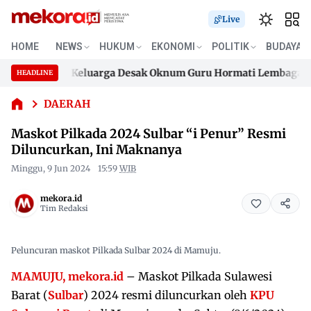
Live
HOME
NEWS
HUKUM
EKONOMI
POLITIK
BUDAYA
Maskot
Pilkada 2024
ma Baik, Keluarga Desak Oknum Guru Hormati Lembaga Adat 
HEADLINE
Sulbar “i
Skip
Penur”
ma Baik, Keluarga Desak Oknum Guru Hormati Lembaga Adat 
to
DAERAH
Resmi
content
Diluncurkan,
Maskot Pilkada 2024 Sulbar “i Penur” Resmi
Ini
Diluncurkan, Ini Maknanya
Maknanya
Minggu, 9 Jun 2024
15:59
WIB
mekora.id
Tim Redaksi
Peluncuran maskot Pilkada Sulbar 2024 di Mamuju.
MAMUJU, mekora.id
– Maskot Pilkada Sulawesi
Barat (
Sulbar
) 2024 resmi diluncurkan oleh
KPU