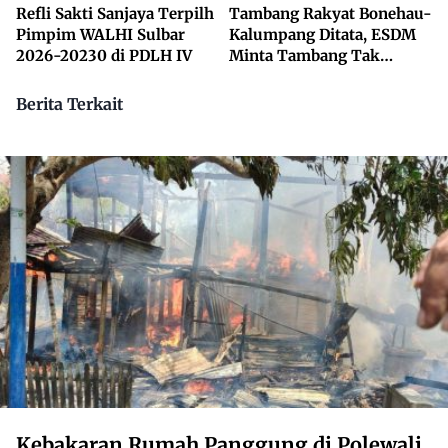
Refli Sakti Sanjaya Terpilh
Tambang Rakyat Bonehau-
Pimpim WALHI Sulbar
Kalumpang Ditata, ESDM
2026-20230 di PDLH IV
Minta Tambang Tak
Dikuasai Pihak Luar
Berita Terkait
Kebakaran Rumah Panggung di Polewali