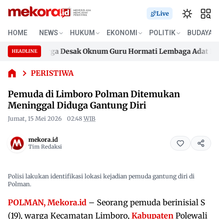
Live
HOME
NEWS
HUKUM
EKONOMI
POLITIK
BUDAYA
Pemuda di
Limboro
k, Keluarga Desak Oknum Guru Hormati Lembaga Adat Boneh
HEADLINE
Polman
Skip
Ditemukan
k, Keluarga Desak Oknum Guru Hormati Lembaga Adat Boneh
to
PERISTIWA
Meninggal
content
Diduga
Pemuda di Limboro Polman Ditemukan
Gantung
Meninggal Diduga Gantung Diri
Diri
Jumat, 15 Mei 2026
02:48
WIB
mekora.id
Tim Redaksi
Polisi lakukan identifikasi lokasi kejadian pemuda gantung diri di
Polman.
POLMAN, Mekora.id
– Seorang pemuda berinisial S
(19), warga Kecamatan Limboro,
Kabupaten
Polewali