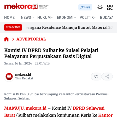
Live
HOME
NEWS
HUKUM
EKONOMI
POLITIK
BUDAYA
Komisi IV
ahan Samusengana Residence Mamuju Buntut Material 200 Juta
DPRD Sulbar
HEADLINE
Skip
ke Sulsel
ahan Samusengana Residence Mamuju Buntut Material 200 Juta
Pelajari
to
ADVERTORIAL
Pelayanan
content
Komisi IV DPRD Sulbar ke Sulsel Pelajari
Perpustakaan
Basis Digital
Pelayanan Perpustakaan Basis Digital
Selasa, 16 Jan 2024
22:01
WIB
mekora.id
Tim Redaksi
Komisi IV DPRD Sulbar berkunjung ke Kantor Perpustakaan Provinsi
Sulawesi Selatan.
MAMUJU, mekora.id
– Komisi IV
DPRD Sulawesi
Barat
(Sulbar) melakukan kunjungan Kerja ke
Kantor