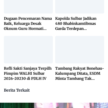
Dugaan Pencemaran Nama
Kapolda Sulbar Jadikan
Baik, Keluarga Desak
480 Bhabinkamtibmas
Oknum Guru Hormati
Garda Terdepan
Lembaga Adat Bonehau
Penanggulangan TBC
Lewat KETUK DOORS di
650 Desa
Refli Sakti Sanjaya Terpilh
Tambang Rakyat Bonehau-
Pimpim WALHI Sulbar
Kalumpang Ditata, ESDM
2026-20230 di PDLH IV
Minta Tambang Tak
Dikuasai Pihak Luar
Berita Terkait