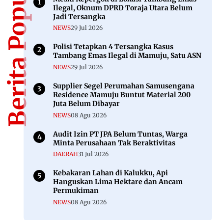
KRIMINAL
Pelaku Peredaran Uang Palsu di Mamuju
Ditangkap, Terungkap Setelah Digunakan di
Aplikasi MiCHat
22 Mei 2024
ADVERTORIAL
DPRD Sulbar Rapat Finalisasi Ranperda
Ekonomi Kreatif
12 Jun 2024
ADVERTORIAL
Pemprov Sulbar Nilai Teknis KKPRL Tambak
Udang Vaname, Dorong Investasi
Berkelanjutan di Ruang Laut
14 Jan 2026
Berita Populer
Meski Kepergok di Lokasi Tambang Emas
Ilegal, Oknum DPRD Toraja Utara Belum