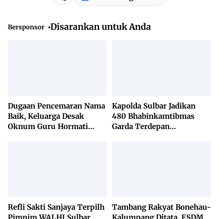
Disarankan untuk Anda
Bersponsor
Dugaan Pencemaran Nama
Kapolda Sulbar Jadikan
Baik, Keluarga Desak
480 Bhabinkamtibmas
Oknum Guru Hormati
Garda Terdepan
Lembaga Adat Bonehau
Penanggulangan TBC
Lewat KETUK DOORS di
650 Desa
Refli Sakti Sanjaya Terpilh
Tambang Rakyat Bonehau-
Pimpim WALHI Sulbar
Kalumpang Ditata, ESDM