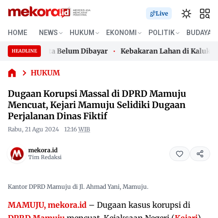
Dugaan
Live
Korupsi
Massal di
HOME
NEWS
HUKUM
EKONOMI
POLITIK
BUDAYA
DPRD
ial 200 Juta Belum Dibayar
Kebakaran Lahan di Kalukku, 
Mamuju
HEADLINE
Skip
Mencuat,
ial 200 Juta Belum Dibayar
Kebakaran Lahan di Kalukku, 
Kejari
to
HUKUM
Mamuju
content
Dugaan Korupsi Massal di DPRD Mamuju
Selidiki
Dugaan
Mencuat, Kejari Mamuju Selidiki Dugaan
Perjalanan
Perjalanan Dinas Fiktif
Dinas
Rabu, 21 Agu 2024
12:16
WIB
Fiktif
mekora.id
Tim Redaksi
Kantor DPRD Mamuju di Jl. Ahmad Yani, Mamuju.
MAMUJU, mekora.id
– Dugaan kasus korupsi di
DPRD Mamuju
mencuat, Kejaksaan Negeri (
Kejari
)