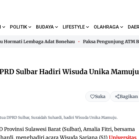
I
POLITIK
BUDAYA
LIFESTYLE
OLAHRAGA
DAE
rmati Lembaga Adat Bonehau
Paksa Pengunjung ATM Bayar P
rmati Lembaga Adat Bonehau
Paksa Pengunjung ATM Bayar P
DPRD Sulbar Hadiri Wisuda Unika Mamuju
Suka
Bagikan
etua DPRD Sulbar, Suraidah Suhardi, hadiri Wisuda Unika Mamuju.
Provinsi Sulawesi Barat (Sulbar), Amalia Fitri, bersama
uhardi, menghadiri acara Wisuda Sarjana (S1)
Universitas