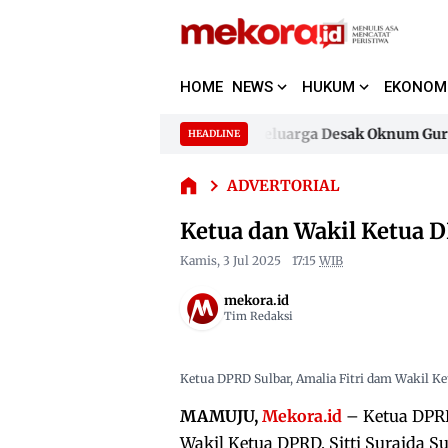
HOME
NEWS
HUKUM
EKONOM
Ketua
dan
Wakil
ugaan Pencemaran Nama Baik, Keluarga Desak Oknum Guru Ho
HEADLINE
Skip
Ketua
to
ugaan Pencemaran Nama Baik, Keluarga Desak Oknum Guru Ho
DPRD
ADVERTORIAL
content
Sulbar
Hadiri
Ketua dan Wakil Ketua 
Wisuda
Unika
Kamis, 3 Jul 2025
17:15
WIB
Mamuju
mekora.id
Tim Redaksi
Ketua DPRD Sulbar, Amalia Fitri dam Wakil K
MAMUJU,
Mekora.id
– Ketua DPRD 
Wakil Ketua DPRD, Sitti Suraida S