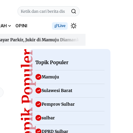
RAH
OPINI
Live
arkir, Jukir di Mamuju Diamankan Polisi
Gelombang Panas A
arkir, Jukir di Mamuju Diamankan Polisi
Topik Populer
Gelombang Panas A
Topik Populer
Mamuju
Sulawesi Barat
Pemprov Sulbar
sulbar
DPRD Sulbar