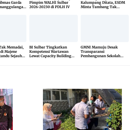
ibmas Garda
Pimpim WALHI Sulbar
Kalumpang Ditata, ESDM
enanggulangan
2026-20230 di PDLH IV
Minta Tambang Tak
KETUK DOORS
Dikuasai Pihak Luar
 Tak Memadai,
BI Sulbar Tingkatkan
GMNI Mamuju Desak
 di Majene
Kompetensi Wartawan
Transparansi
tandu Sejauh
Lewat Capacity Building
Pembangunan Sekolah
r
2026
Rakyat, Minta Hasil Uji
Material Dibuka