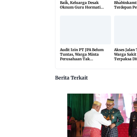
Baik, Keluarga Desak
Bhabinkamt
Oknum Guru Hormati
Terdepan P
Lembaga Adat Bonehau
TBC Lewat 
di 650 Desa
Audit Izin PT JPA Belum
Akses Jalan
Tuntas, Warga Minta
Warga Sakit
Perusahaan Tak
Terpaksa Di
Beraktivitas
10 Kilomete
Berita Terkait