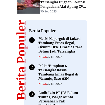
Tersangka Dugaan Korupsi
Pengadaan Alat Apung CV
Cari Sahabat
30 Sep 2023
Berita Populer
Berita Populer
Meski Kepergok di Lokasi
Tambang Emas Ilegal,
Oknum DPRD Toraja Utara
Belum Jadi Tersangka
NEWS
29 Jul 2026
Polisi Tetapkan 4
Tersangka Kasus
Tambang Emas Ilegal di
Mamuju, Satu ASN
NEWS
29 Jul 2026
Audit Izin PT JPA Belum
Tuntas, Warga Minta
Perusahaan Tak