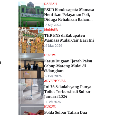
DAERAH
RSUD Kondosapata Mamasa
Hentikan Pelayanan Poli,
Diduga Kehabisan Bahan
Pakai
18 Sep 2024
MAMASA
THR PNS di Kabupaten
Mamasa Mulai Cair Hari Ini
16 Mar 2026
HUKUM
Kasus Dugaan Ijazah Palsu
t,
Cabup Mateng Mulai di
Sidangkan
18 Des 2024
ADVERTORIAL
Ini 36 Sekolah yang Punya
Toilet Terbersih di Sulbar
Januari 2024
11 Feb 2024
HUKUM
Polda Sulbar Tahan Dua