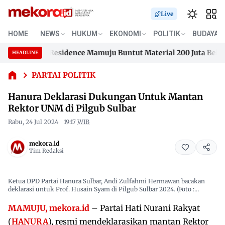
Live
Hanura
HOME
NEWS
HUKUM
EKONOMI
POLITIK
BUDAYA
Deklarasi
sengana Residence Mamuju Buntut Material 200 Juta Belum Di
Dukungan
HEADLINE
Skip
Untuk
sengana Residence Mamuju Buntut Material 200 Juta Belum Di
Mantan
to
PARTAI POLITIK
Rektor
content
Hanura Deklarasi Dukungan Untuk Mantan
UNM di
Pilgub
Rektor UNM di Pilgub Sulbar
Sulbar
Rabu, 24 Jul 2024
19:17
WIB
mekora.id
Tim Redaksi
Ketua DPD Partai Hanura Sulbar, Andi Zulfahmi Hermawan bacakan
deklarasi untuk Prof. Husain Syam di Pilgub Sulbar 2024. (Foto :
Sugiarto/Mekora.id)
MAMUJU, mekora.id
– Partai Hati Nurani Rakyat
(
HANURA
), resmi mendeklarasikan mantan Rektor