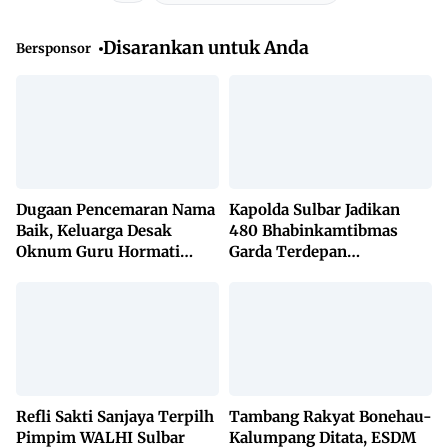
Disarankan untuk Anda
Bersponsor
Dugaan Pencemaran Nama
Kapolda Sulbar Jadikan
Baik, Keluarga Desak
480 Bhabinkamtibmas
Oknum Guru Hormati
Garda Terdepan
Lembaga Adat Bonehau
Penanggulangan TBC
Lewat KETUK DOORS di
650 Desa
Refli Sakti Sanjaya Terpilh
Tambang Rakyat Bonehau-
Pimpim WALHI Sulbar
Kalumpang Ditata, ESDM