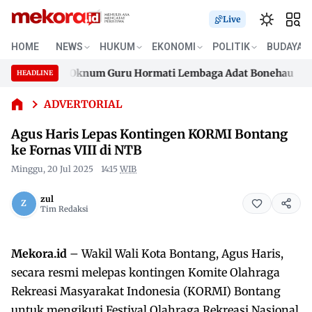
Live
Agus
HOME
NEWS
HUKUM
EKONOMI
POLITIK
BUDAYA
Haris
rga Desak Oknum Guru Hormati Lembaga Adat Bonehau
Paks
Lepas
HEADLINE
Skip
Kontingen
rga Desak Oknum Guru Hormati Lembaga Adat Bonehau
Paks
KORMI
to
ADVERTORIAL
Bontang
content
Agus Haris Lepas Kontingen KORMI Bontang
ke Fornas
VIII di
ke Fornas VIII di NTB
NTB
Minggu, 20 Jul 2025
14:15
WIB
zul
Tim Redaksi
Mekora.id
– Wakil Wali Kota Bontang, Agus Haris,
secara resmi melepas kontingen Komite Olahraga
Rekreasi Masyarakat Indonesia (KORMI) Bontang
untuk mengikuti Festival Olahraga Rekreasi Nasional