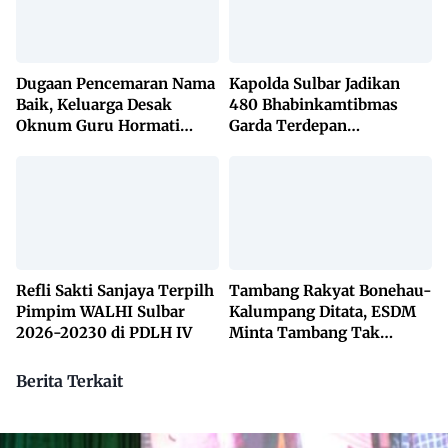
Dugaan Pencemaran Nama
Kapolda Sulbar Jadikan
Baik, Keluarga Desak
480 Bhabinkamtibmas
Oknum Guru Hormati
Garda Terdepan
Lembaga Adat Bonehau
Penanggulangan TBC
Lewat KETUK DOORS di
650 Desa
Refli Sakti Sanjaya Terpilh
Tambang Rakyat Bonehau-
Pimpim WALHI Sulbar
Kalumpang Ditata, ESDM
2026-20230 di PDLH IV
Minta Tambang Tak
Dikuasai Pihak Luar
Berita Terkait