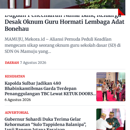
Dugaan Pencemaran Nama Baik, Keluarga
Desak Oknum Guru Hormati Lembaga Adat
Bonehau
MAMUJU, Mekora.id – Aliansi Pemuda Peduli Keadilan
mengecam sikap seorang oknum guru sekolah dasar (SD) di
SDN 04 Mamuju yang…
7 Agustus 2026
DAERAH
KESEHATAN
Kapolda Sulbar Jadikan 480
Bhabinkamtibmas Garda Terdepan
Penanggulangan TBC Lewat KETUK DOORS
di 650 Desa
6 Agustus 2026
ADVERTORIAL
Gubernur Suhardi Duka Terima Gelar
Kehormatan “Sulo Tappidena Balanipa”,
Janji Bangun Istana Kerajaan