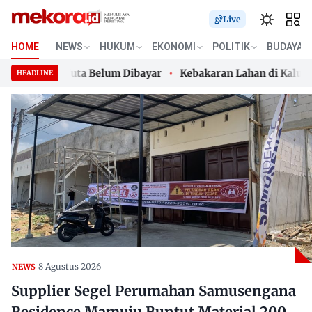
Live
HOME
NEWS
HUKUM
EKONOMI
POLITIK
BUDAYA
ial 200 Juta Belum Dibayar
Kebakaran Lahan di Kalukku, 
HEADLINE
ial 200 Juta Belum Dibayar
Skip
Kebakaran Lahan di Kalukku, 
to
content
8 Agustus 2026
NEWS
Supplier Segel Perumahan Samusengana
Residence Mamuju Buntut Material 200