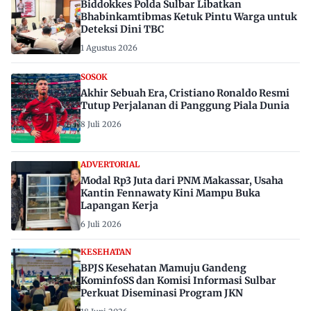
Biddokkes Polda Sulbar Libatkan
Bhabinkamtibmas Ketuk Pintu Warga untuk
Deteksi Dini TBC
1 Agustus 2026
SOSOK
Akhir Sebuah Era, Cristiano Ronaldo Resmi
Tutup Perjalanan di Panggung Piala Dunia
8 Juli 2026
ADVERTORIAL
Modal Rp3 Juta dari PNM Makassar, Usaha
Kantin Fennawaty Kini Mampu Buka
Lapangan Kerja
6 Juli 2026
KESEHATAN
BPJS Kesehatan Mamuju Gandeng
KominfoSS dan Komisi Informasi Sulbar
Perkuat Diseminasi Program JKN