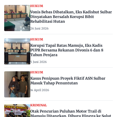
HUKUM
Vonis Bebas Dibatalkan, Eks Kadishut Sulbar
Dinyatakan Bersalah Korupsi Bibit
Rehabilitasi Hutan
26 Juni 2026
HUKUM
Korupsi Tapal Batas Mamuju, Eks Kadis
PUPR Bersama Rekanan Divonis 6 dan 8
Tahun Penjara
5 Juni 2026
HUKUM
Kasus Penipuan Proyek Fiktif ASN Sulbar
Masuk Tahap Penuntutan
14 April 2026
KRIMINAL
Otak Pencurian Puluhan Motor Trail di
Mamuju Ditangkap, Diburu Hingga ke Sulut