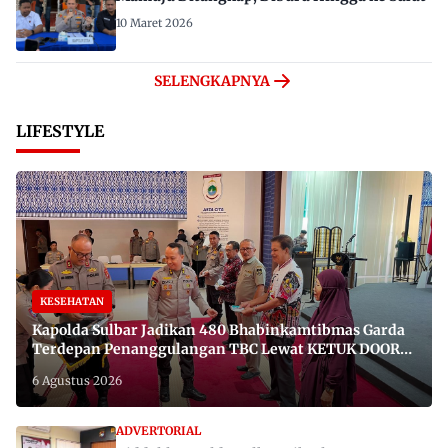
10 Maret 2026
SELENGKAPNYA
LIFESTYLE
KESEHATAN
Kapolda Sulbar Jadikan 480 Bhabinkamtibmas Garda
Terdepan Penanggulangan TBC Lewat KETUK DOORS
di 650 Desa
6 Agustus 2026
ADVERTORIAL