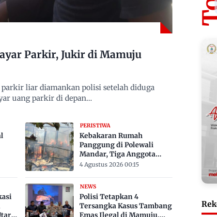
yar Parkir, Jukir di Mamuju
arkir liar diamankan polisi setelah diduga
r uang parkir di depan…
PERISTIWA
l
Kebakaran Rumah
Panggung di Polewali
Mandar, Tiga Anggota
i 33
Keluarga Tewas Terjebak
4 Agustus 2026 00:15
NEWS
kasi
Polisi Tetapkan 4
Rek
,
Tersangka Kasus Tambang
tara
Emas Ilegal di Mamuju,