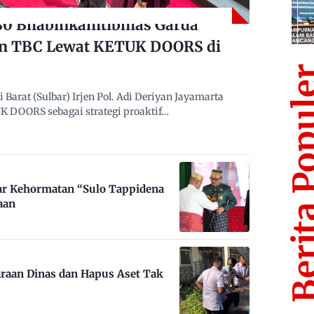
480 Bhabinkamtibmas Garda
n TBC Lewat KETUK DOORS di
Berita Po
arat (Sulbar) Irjen Pol. Adi Deriyan Jayamarta
 DOORS sebagai strategi proaktif…
ar Kehormatan “Sulo Tappidena
aan
raan Dinas dan Hapus Aset Tak