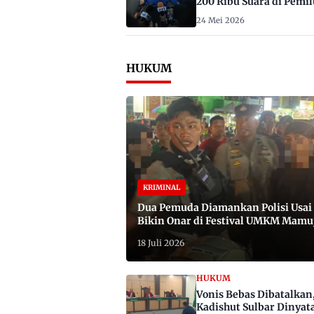
200 Ribu Suara di Pemil
2029
24 Mei 2026
HUKUM
KRIMINAL
Dua Pemuda Diamankan Polisi Usai
Bikin Onar di Festival UMKM Mamu
Satu Bawa Badik
18 Juli 2026
HUKUM
Vonis Bebas Dibatalkan
Kadishut Sulbar Dinyat