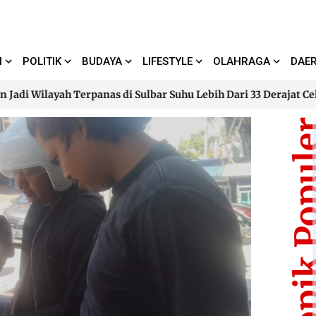
I
POLITIK
BUDAYA
LIFESTYLE
OLAHRAGA
DAE
ilayah Terpanas di Sulbar Suhu Lebih Dari 33 Derajat Celsius
ilayah Terpanas di Sulbar Suhu Lebih Dari 33 Derajat Celsius
Topik Pop