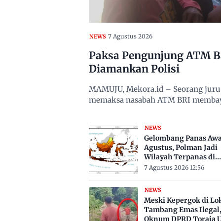
7 Agustus 2026
NEWS
Paksa Pengunjung ATM Ba
Diamankan Polisi
MAMUJU, Mekora.id – Seorang juru p
memaksa nasabah ATM BRI membaya
NEWS
Gelombang Panas Awa
Agustus, Polman Jadi
Wilayah Terpanas di
Sulbar Suhu Lebih Dar
7 Agustus 2026 12:56
Derajat Celsius
NEWS
Meski Kepergok di Lo
Tambang Emas Ilegal
Oknum DPRD Toraja U