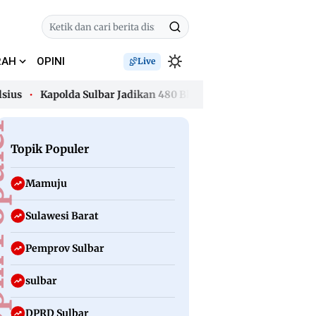
RAH
OPINI
Live
Kapolda Sulbar Jadikan 480 Bhabinkamtibmas Garda Terdep
Kapolda Sulbar Jadikan 480 Bhabinkamtibmas Garda Terdep
uler
Topik Populer
Mamuju
Sulawesi Barat
Pemprov Sulbar
sulbar
DPRD Sulbar