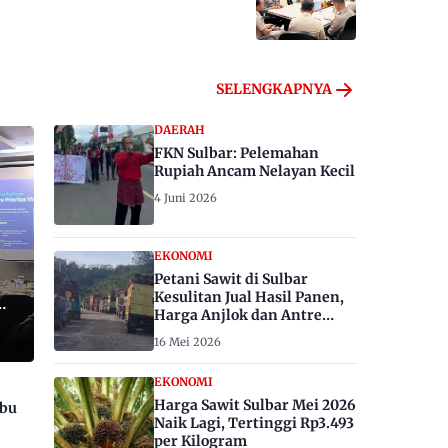
SELENGKAPNYA
DAERAH
FKN Sulbar: Pelemahan
Rupiah Ancam Nelayan Kecil
4 Juni 2026
EKONOMI
Petani Sawit di Sulbar
Kesulitan Jual Hasil Panen,
Harga Anjlok dan Antre
Berhari-hari
16 Mei 2026
EKONOMI
Harga Sawit Sulbar Mei 2026
ibu
Naik Lagi, Tertinggi Rp3.493
per Kilogram