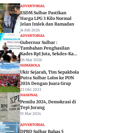
ADVERTORIAL
ESDM Sulbar Pastikan
Harga LPG 3 Kilo Normal
Jelan Imlek dan Ramadan
14 Feb 2026
ADVERTORIAL
Gubernur Sulbar :
Tambahan Penghasilan
Kades Rp1 Juta, Sekdes-Kaur
Rp500 Ribu per Bulan
06 Mar 2026
Segeera Ditunaikan
SEPAKBOLA
Ukir Sejarah, Tim Sepakbola
Putra Sulbar Lolos ke PON
2024 Dengan Juara Grup
23 Okt 2023
NASIONAL
Pemilu 2024, Demokrasi di
Tepi Jurang
15 Mar 2024
ADVERTORIAL
DPRD Sulbar Bahas 5