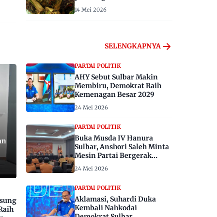
14 Mei 2026
SELENGKAPNYA
PARTAI POLITIK
AHY Sebut Sulbar Makin
Membiru, Demokrat Raih
Kemenagan Besar 2029
24 Mei 2026
PARTAI POLITIK
Buka Musda IV Hanura
an
Sulbar, Anshori Saleh Minta
Mesin Partai Bergerak
Menangkan Pemilu 2029
24 Mei 2026
PARTAI POLITIK
Aklamasi, Suhardi Duka
gsung
Kembali Nahkodai
Raih
Demokrat Sulbar