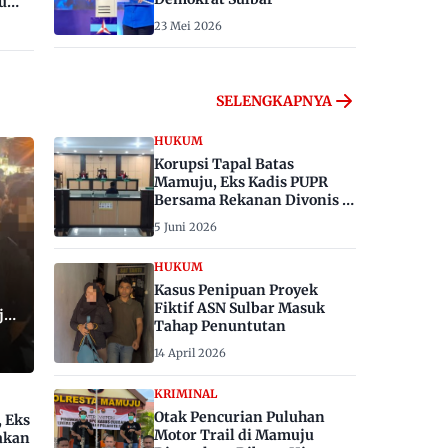
u
23 Mei 2026
SELENGKAPNYA
HUKUM
Korupsi Tapal Batas
Mamuju, Eks Kadis PUPR
Bersama Rekanan Divonis 6
dan 8 Tahun Penjara
5 Juni 2026
HUKUM
Kasus Penipuan Proyek
Fiktif ASN Sulbar Masuk
ju,
Tahap Penuntutan
14 April 2026
KRIMINAL
Otak Pencurian Puluhan
, Eks
Motor Trail di Mamuju
akan