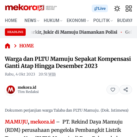
Live
Warga dan
HOME
NEWS
HUKUM
EKONOMI
POLITIK
BUDAYA
PLTU
 Bayar Parkir, Jukir di Mamuju Diamankan Polisi
Gelombang
Mamuju
HEADLINE
Skip
Sepakat
 Bayar Parkir, Jukir di Mamuju Diamankan Polisi
Gelombang
Kompensasi
to
HOME
Ganti Atap
content
Warga dan PLTU Mamuju Sepakat Kompensasi
Hingga
Desember
Ganti Atap Hingga Desember 2023
2023
Rabu, 4 Okt 2023
20:51
WIB
mekora.id
Tim Redaksi
Dokumen perjanjian warga Talaba dan PLTU Mamuju. (Dok. Istimewa)
MAMUJU
,
mekora.id
– PT. Rekind Daya Mamuju
(RDM) perusahaan pengelola Pembangkit Listrik