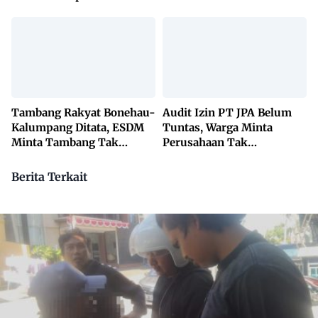
Penanggulangan TBC
Lewat KETUK DOORS di
650 Desa
Tambang Rakyat Bonehau-
Audit Izin PT JPA Belum
Kalumpang Ditata, ESDM
Tuntas, Warga Minta
Minta Tambang Tak
Perusahaan Tak
Dikuasai Pihak Luar
Beraktivitas
Berita Terkait