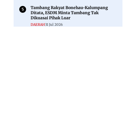
Tambang Rakyat Bonehau-Kalumpang
Ditata, ESDM Minta Tambang Tak
Dikuasai Pihak Luar
DAERAH
31 Jul 2026
Jl. Rajawali, Mamuju, Sulawesi Barat, 91515
082293842888
mekoramedia@gmail.com
Tentang kami
Redaksi
Disclaimer
Privacy Policy
Kode Etik Jurnalistik
Pedoman Media Siber