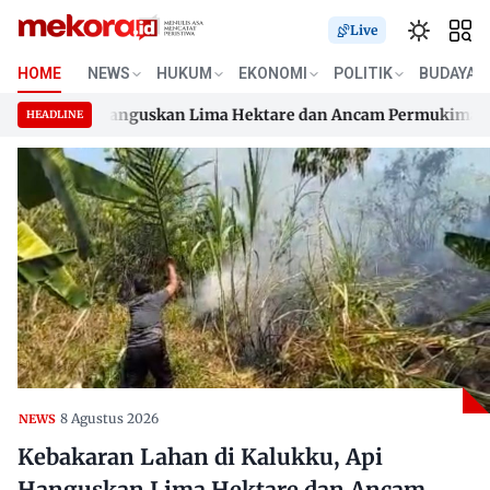
Live
HOME
NEWS
HUKUM
EKONOMI
POLITIK
BUDAYA
kku, Api Hanguskan Lima Hektare dan Ancam Permukiman
D
HEADLINE
kku, Api Hanguskan Lima Hektare dan Ancam Permukiman
Skip
D
to
content
8 Agustus 2026
NEWS
Kebakaran Lahan di Kalukku, Api
Hanguskan Lima Hektare dan Ancam