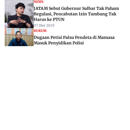
NEWS
JATAM Sebut Gubernur Sulbar Tak Paham
Regulasi, Pencabutan Izin Tambang Tak
Harus ke PTUN
07 Mei 2025
HUKUM
Dugaan Petisi Palsu Pendeta di Mamasa
Masuk Penyidikan Polisi
14 Des 2023
Jl. Rajawali, Mamuju, Sulawesi Barat, 91515
082293842888
mekoramedia@gmail.com