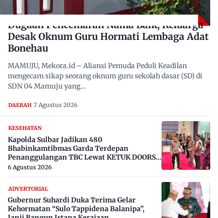
Dugaan Pencemaran Nama Baik, Keluarga
Desak Oknum Guru Hormati Lembaga Adat
Bonehau
MAMUJU, Mekora.id – Aliansi Pemuda Peduli Keadilan
mengecam sikap seorang oknum guru sekolah dasar (SD) di
SDN 04 Mamuju yang…
7 Agustus 2026
DAERAH
KESEHATAN
Kapolda Sulbar Jadikan 480
Bhabinkamtibmas Garda Terdepan
Penanggulangan TBC Lewat KETUK DOORS
di 650 Desa
6 Agustus 2026
ADVERTORIAL
Gubernur Suhardi Duka Terima Gelar
Kehormatan “Sulo Tappidena Balanipa”,
Janji Bangun Istana Kerajaan