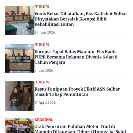
HUKUM
Vonis Bebas Dibatalkan, Eks Kadishut Sulbar
Dinyatakan Bersalah Korupsi Bibit
Rehabilitasi Hutan
26 Juni 2026
HUKUM
Korupsi Tapal Batas Mamuju, Eks Kadis
PUPR Bersama Rekanan Divonis 6 dan 8
Tahun Penjara
5 Juni 2026
HUKUM
Kasus Penipuan Proyek Fiktif ASN Sulbar
Masuk Tahap Penuntutan
14 April 2026
KRIMINAL
Otak Pencurian Puluhan Motor Trail di
Mamuju Ditangkap, Diburu Hingga ke Sulut