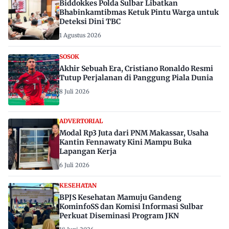
Biddokkes Polda Sulbar Libatkan
Bhabinkamtibmas Ketuk Pintu Warga untuk
Deteksi Dini TBC
1 Agustus 2026
SOSOK
Akhir Sebuah Era, Cristiano Ronaldo Resmi
Tutup Perjalanan di Panggung Piala Dunia
8 Juli 2026
ADVERTORIAL
Modal Rp3 Juta dari PNM Makassar, Usaha
Kantin Fennawaty Kini Mampu Buka
Lapangan Kerja
6 Juli 2026
KESEHATAN
BPJS Kesehatan Mamuju Gandeng
KominfoSS dan Komisi Informasi Sulbar
Perkuat Diseminasi Program JKN