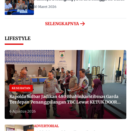
10 Maret 2026
SELENGKAPNYA
LIFESTYLE
KESEHATAN
Kapolda Sulbar Jadikan 480 Bhabinkamtibmas Garda
Terdepan Penanggulangan TBC Lewat KETUK DOORS
di 650 Desa
6 Agustus 2026
ADVERTORIAL