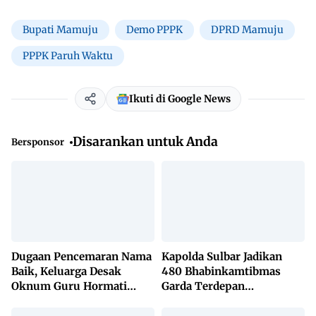
Bupati Mamuju
Demo PPPK
DPRD Mamuju
PPPK Paruh Waktu
Ikuti di Google News
Disarankan untuk Anda
Bersponsor
Dugaan Pencemaran Nama
Kapolda Sulbar Jadikan
Baik, Keluarga Desak
480 Bhabinkamtibmas
Oknum Guru Hormati
Garda Terdepan
Lembaga Adat Bonehau
Penanggulangan TBC
Lewat KETUK DOORS di