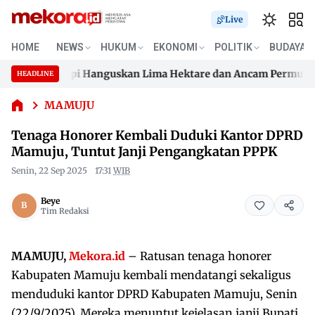
Live
Tenaga
HOME
NEWS
HUKUM
EKONOMI
POLITIK
BUDAYA
Honorer
 Kalukku, Api Hanguskan Lima Hektare dan Ancam Permukiman
Kembali
HEADLINE
Skip
Duduki Kantor
 Kalukku, Api Hanguskan Lima Hektare dan Ancam Permukiman
DPRD
to
MAMUJU
Mamuju,
content
Tenaga Honorer Kembali Duduki Kantor DPRD
Tuntut Janji
Pengangkatan
Mamuju, Tuntut Janji Pengangkatan PPPK
PPPK
Senin, 22 Sep 2025
17:31
WIB
Beye
Tim Redaksi
MAMUJU,
Mekora.id
– Ratusan tenaga honorer
Kabupaten Mamuju kembali mendatangi sekaligus
menduduki kantor DPRD Kabupaten Mamuju, Senin
(22/9/2025). Mereka menuntut kejelasan janji Bupati