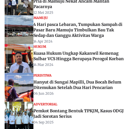
Pria di Mamuju Nekat Ancam Mantan
Pacarnya
12 Mei 2025
MAMUJU
4 Hari pasca Lebaran, Tumpukan Sampah di
Pasar Baru Mamuju Timbulkan Bau Tak
Sedap dan Ganggu Aktivitas Warga
14 Apr 2024
HUKUM
Kuasa Hukum Ungkap Kakanwil Kemenag
Sulbar VCS Hingga Berupaya Perogol Korban
14 Mar 2024
PERISTIWA
Hanyut di Sungai Mapilli, Dua Bocah Belum
Ditemukan Setelah Dua Hari Pencarian
06 Jun 2026
ADVERTORIAL
Pemkot Bontang Bentuk TPKJM, Kasus ODGJ
Jadi Sorotan Serius
04 Sep 2025