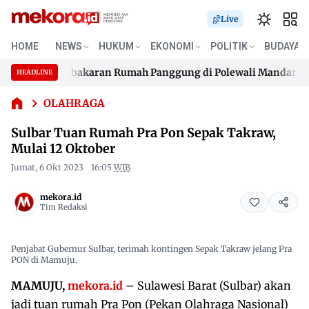
Live
Sulbar
HOME
NEWS
HUKUM
EKONOMI
POLITIK
BUDAYA
Tuan
LH IV
Kebakaran Rumah Panggung di Polewali Mandar, Tiga 
Rumah
HEADLINE
Skip
Pra Pon
LH IV
Kebakaran Rumah Panggung di Polewali Mandar, Tiga 
Sepak
to
OLAHRAGA
Takraw,
content
Sulbar Tuan Rumah Pra Pon Sepak Takraw,
Mulai
12
Mulai 12 Oktober
Oktober
Jumat, 6 Okt 2023
16:05
WIB
mekora.id
Tim Redaksi
Penjabat Gubernur Sulbar, terimah kontingen Sepak Takraw jelang Pra
PON di Mamuju.
MAMUJU,
mekora.id
– Sulawesi Barat (Sulbar) akan
jadi tuan rumah Pra Pon (Pekan Olahraga Nasional)