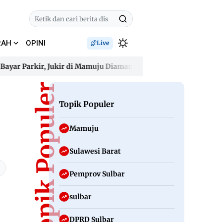
RAH
OPINI
Live
Parkir, Jukir di Mamuju Diamankan Polisi
Gelombang Panas 
Parkir, Jukir di Mamuju Diamankan Polisi
Topik Populer
Gelombang Panas 
Topik Populer
Mamuju
Sulawesi Barat
Pemprov Sulbar
sulbar
DPRD Sulbar