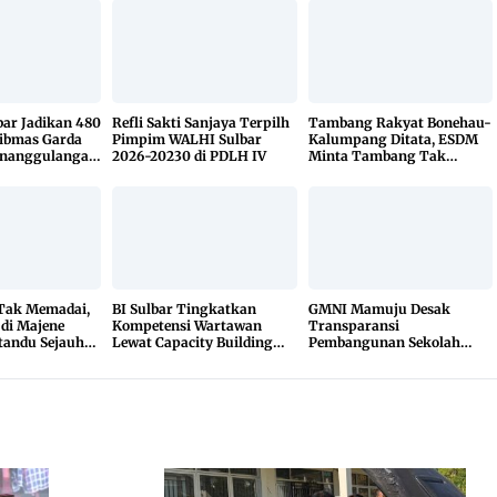
bar Jadikan 480
Refli Sakti Sanjaya Terpilh
Tambang Rakyat Bonehau-
ibmas Garda
Pimpim WALHI Sulbar
Kalumpang Ditata, ESDM
enanggulangan
2026-20230 di PDLH IV
Minta Tambang Tak
KETUK DOORS
Dikuasai Pihak Luar
 Tak Memadai,
BI Sulbar Tingkatkan
GMNI Mamuju Desak
 di Majene
Kompetensi Wartawan
Transparansi
tandu Sejauh
Lewat Capacity Building
Pembangunan Sekolah
r
2026
Rakyat, Minta Hasil Uji
Material Dibuka