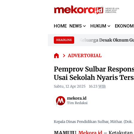
Pemprov
HOME
NEWS
HUKUM
EKONOM
Sulbar
Respons
Ketakutan
Dugaan Pencemaran Nama Baik, Keluarga Desak Oknum Guru H
HEADLINE
Skip
Siswa
to
Dugaan Pencemaran Nama Baik, Keluarga Desak Oknum Guru H
SMPN 6
ADVERTORIAL
content
Kalumpang
Usai
Pemprov Sulbar Respon
Sekolah
Usai Sekolah Nyaris Ters
Nyaris
Tersapu
Sabtu, 12 Apr 2025
16:23
WIB
Banjir
mekora.id
Tim Redaksi
Kepala Dinas Pendidikan Sulbar, Mithar. (Dok.
MAMUJU,
Mekora.id
– Ketakutan 