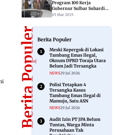
Program 100 Kerja
Gubernur Sulbar Suhardi
Duka
03 Mar 2025
Berita Populer
Berita Populer
Meski Kepergok di Lokasi
Tambang Emas Ilegal,
Oknum DPRD Toraja Utara
Belum Jadi Tersangka
NEWS
29 Jul 2026
mi
Polisi Tetapkan 4
Tersangka Kasus
Tambang Emas Ilegal di
Mamuju, Satu ASN
NEWS
29 Jul 2026
Audit Izin PT JPA Belum
Tuntas, Warga Minta
Perusahaan Tak