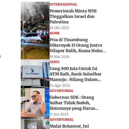
INTERNASIONAL
Pemerintah Minta WNI
Tinggalkan Israel dan
Palestina
10 Okt 2023
HOME
Pria di Tinambung
Dikeroyok 15 Orang Justru
Dilapor Balik, Kuasa Hukum
h
: Sangat Janggal
19 Mar 2026
NEWS
Uang 800 Juta Untuk Isi
ATM Raib, Bank Sulselbar
Mamuju : Hilang Dalam
Perjalanan
24 Agu 2024
ADVERTORIAL
Gubernur SDK : Orang
Sulbar Tidak Bodoh,
Sistemnya yang Harus
Dibenahi
17 Jun 2025
ADVERTORIAL
Mulai Bekantor, Ini