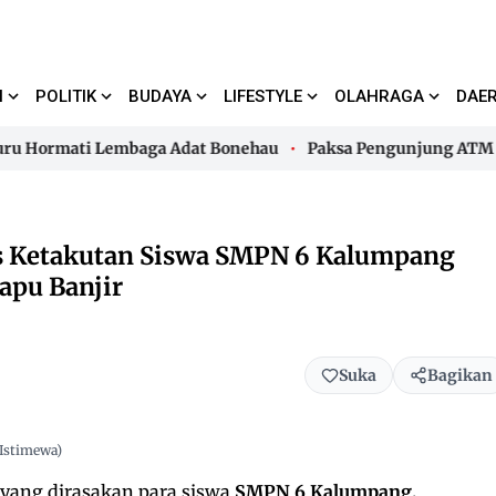
I
POLITIK
BUDAYA
LIFESTYLE
OLAHRAGA
DAE
ormati Lembaga Adat Bonehau
Paksa Pengunjung ATM Bayar 
ormati Lembaga Adat Bonehau
Paksa Pengunjung ATM Bayar 
s Ketakutan Siswa SMPN 6 Kalumpang
apu Banjir
Suka
Bagikan
 Istimewa)
yang dirasakan para siswa
SMPN 6 Kalumpang,