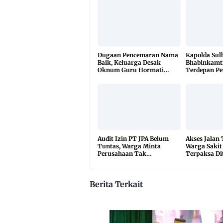
Dugaan Pencemaran Nama
Kapolda Sul
Baik, Keluarga Desak
Bhabinkamt
Oknum Guru Hormati
Terdepan P
Lembaga Adat Bonehau
TBC Lewat 
di 650 Desa
Audit Izin PT JPA Belum
Akses Jalan
Tuntas, Warga Minta
Warga Sakit
Perusahaan Tak
Terpaksa Di
Beraktivitas
10 Kilomete
Berita Terkait