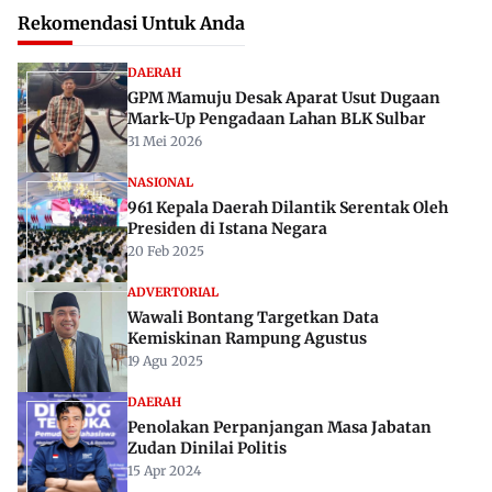
Rekomendasi Untuk Anda
DAERAH
GPM Mamuju Desak Aparat Usut Dugaan
Mark-Up Pengadaan Lahan BLK Sulbar
31 Mei 2026
NASIONAL
961 Kepala Daerah Dilantik Serentak Oleh
Presiden di Istana Negara
20 Feb 2025
ADVERTORIAL
Wawali Bontang Targetkan Data
Kemiskinan Rampung Agustus
19 Agu 2025
DAERAH
Penolakan Perpanjangan Masa Jabatan
Zudan Dinilai Politis
15 Apr 2024