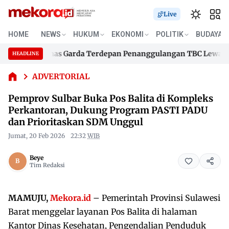
Live
Pemprov
Sulbar Buka
HOME
NEWS
HUKUM
EKONOMI
POLITIK
BUDAYA
Pos Balita di
binkamtibmas Garda Terdepan Penanggulangan TBC Lewat KETU
Kompleks
HEADLINE
Skip
Perkantoran,
binkamtibmas Garda Terdepan Penanggulangan TBC Lewat KETU
Dukung
to
ADVERTORIAL
Program
content
Pemprov Sulbar Buka Pos Balita di Kompleks
PASTI PADU
dan
Perkantoran, Dukung Program PASTI PADU
Prioritaskan
dan Prioritaskan SDM Unggul
SDM Unggul
Jumat, 20 Feb 2026
22:32
WIB
Beye
Tim Redaksi
MAMUJU,
Mekora.id
– Pemerintah Provinsi Sulawesi
Barat menggelar layanan Pos Balita di halaman
Kantor Dinas Kesehatan, Pengendalian Penduduk