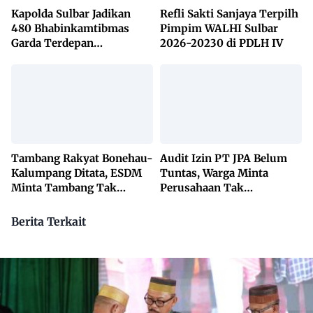
Kapolda Sulbar Jadikan
Refli Sakti Sanjaya Terpilh
480 Bhabinkamtibmas
Pimpim WALHI Sulbar
Garda Terdepan
2026-20230 di PDLH IV
Penanggulangan TBC
Lewat KETUK DOORS di
650 Desa
Tambang Rakyat Bonehau-
Audit Izin PT JPA Belum
Kalumpang Ditata, ESDM
Tuntas, Warga Minta
Minta Tambang Tak
Perusahaan Tak
Dikuasai Pihak Luar
Beraktivitas
Berita Terkait