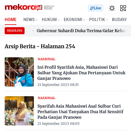
Live
HOME
NEWS
HUKUM
EKONOMI
POLITIK
BUDAYA
 di 650 Desa
Gubernur Suhardi Duka Terima Gelar Kehormata
HEADLINE
 di 650 Desa
Skip
Gubernur Suhardi Duka Terima Gelar Kehormata
Arsip Berita - Halaman 254
to
content
NASIONAL
Ini Profil Syarifah Asia, Mahasiswi Dari
Sulbar Yang Ajukan Dua Pertanyaan Untuk
Ganjar Pranowo
21 September 2023 08:35
NASIONAL
Syarifah Asia Mahasiswi Asal Sulbar Curi
Perhatian Usai Tanyakan Dua Hal Sensitif
Pada Ganjar Pranowo
21 September 2023 08:05