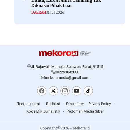
Ditata, ESDM Minta Tambang Tak
Dikuasai Pihak Luar
DAERAH
31 Jul 2026
Jl. Rajawali, Mamuju, Sulawesi Barat, 91515
082293842888
mekoramedia@gmail.com
Tentang kami
Redaksi
Disclaimer
Privacy Policy
Kode Etik Jurnalistik
Pedoman Media Siber
Copyright©2026 - Mekora.id