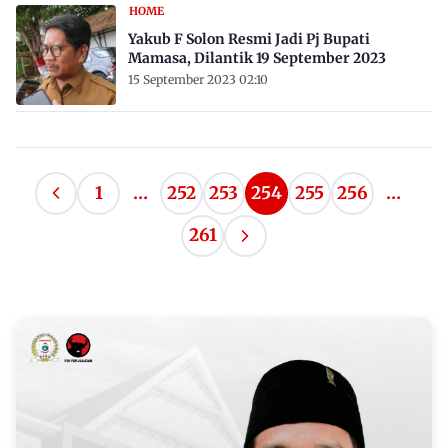
HOME
Yakub F Solon Resmi Jadi Pj Bupati
Mamasa, Dilantik 19 September 2023
15 September 2023 02:10
Paginasi
1
…
252
253
254
255
256
…
Halaman
pos
Sebelumnya
261
Halaman
Berikutnya