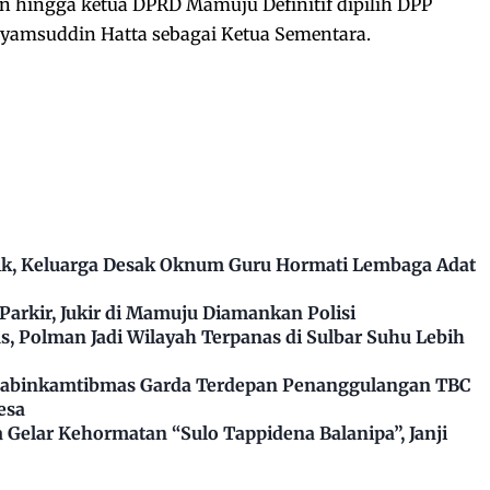
n hingga ketua DPRD Mamuju Definitif dipilih DPP
yamsuddin Hatta sebagai Ketua Sementara.
k, Keluarga Desak Oknum Guru Hormati Lembaga Adat
arkir, Jukir di Mamuju Diamankan Polisi
, Polman Jadi Wilayah Terpanas di Sulbar Suhu Lebih
Bhabinkamtibmas Garda Terdepan Penanggulangan TBC
esa
Gelar Kehormatan “Sulo Tappidena Balanipa”, Janji