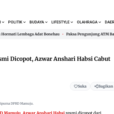
I
POLITIK
BUDAYA
LIFESTYLE
OLAHRAGA
DAE
mati Lembaga Adat Bonehau
Paksa Pengunjung ATM Bayar Pa
mati Lembaga Adat Bonehau
Paksa Pengunjung ATM Bayar Pa
i Dicopot, Azwar Anshari Habsi Cabut
Suka
Bagikan
aripurna DPRD Mamuju.
D Mamuju
,
Azwar Anshari Habsi
resmi dicopot dari