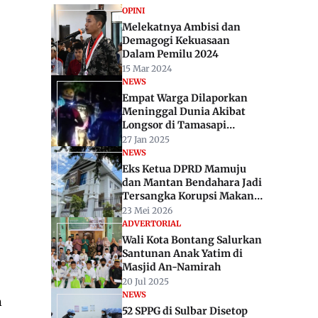
OPINI
Melekatnya Ambisi dan
Demagogi Kekuasaan
Dalam Pemilu 2024
15 Mar 2024
NEWS
Empat Warga Dilaporkan
Meninggal Dunia Akibat
Longsor di Tamasapi
Mamuju
27 Jan 2025
NEWS
Eks Ketua DPRD Mamuju
dan Mantan Bendahara Jadi
Tersangka Korupsi Makan
Minum
23 Mei 2026
ADVERTORIAL
Wali Kota Bontang Salurkan
Santunan Anak Yatim di
Masjid An-Namirah
20 Jul 2025
NEWS
n
52 SPPG di Sulbar Disetop