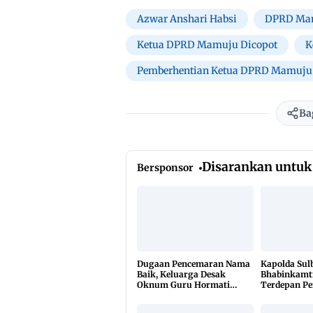
Azwar Anshari Habsi
DPRD Ma
Ketua DPRD Mamuju Dicopot
K
Pemberhentian Ketua DPRD Mamuju
Ba
Disarankan untuk
Bersponsor
Dugaan Pencemaran Nama
Kapolda Sul
Baik, Keluarga Desak
Bhabinkamt
Oknum Guru Hormati
Terdepan P
Lembaga Adat Bonehau
TBC Lewat 
di 650 Desa