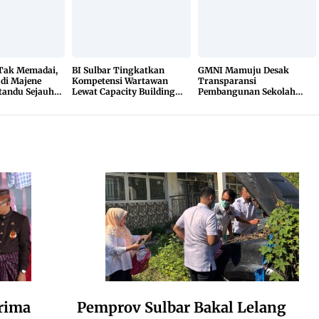
 Tak Memadai,
BI Sulbar Tingkatkan
GMNI Mamuju Desak
 di Majene
Kompetensi Wartawan
Transparansi
tandu Sejauh
Lewat Capacity Building
Pembangunan Sekolah
r
2026
Rakyat, Minta Hasil Uji
Material Dibuka
rima
Pemprov Sulbar Bakal Lelang