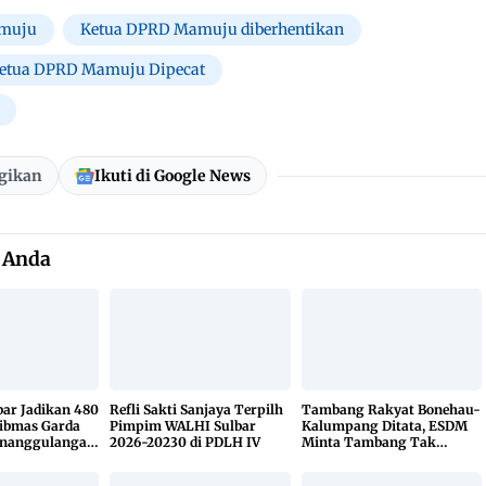
muju
Ketua DPRD Mamuju diberhentikan
etua DPRD Mamuju Dipecat
gikan
Ikuti di Google News
 Anda
bar Jadikan 480
Refli Sakti Sanjaya Terpilh
Tambang Rakyat Bonehau-
ibmas Garda
Pimpim WALHI Sulbar
Kalumpang Ditata, ESDM
enanggulangan
2026-20230 di PDLH IV
Minta Tambang Tak
KETUK DOORS
Dikuasai Pihak Luar