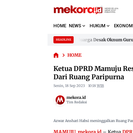
Ketua
HOME
NEWS
HUKUM
EKONOM
DPRD
Mamuju
Resmi
gaan Pencemaran Nama Baik, Keluarga Desak Oknum Guru Hor
HEADLINE
Skip
Dicopot,
to
gaan Pencemaran Nama Baik, Keluarga Desak Oknum Guru Hor
Azwar
HOME
content
Anshari
Habsi
Ketua DPRD Mamuju Resm
Cabut
Dari Ruang Paripurna
Dari
Ruang
Senin, 18 Sep 2023
10:18
WIB
Paripurna
mekora.id
Tim Redaksi
Azwar Anshari Habsi meninggalkan Ruang P
MAMUJU,
mekora.id
– Ketua
DPR