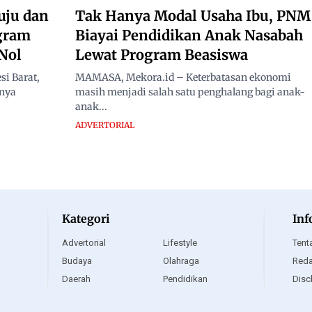
uju dan
Tak Hanya Modal Usaha Ibu, PNM
ogram
Biayai Pendidikan Anak Nasabah
Nol
Lewat Program Beasiswa
i Barat,
MAMASA, Mekora.id – Keterbatasan ekonomi
nnya
masih menjadi salah satu penghalang bagi anak-
anak...
ADVERTORIAL
Kategori
Inf
Advertorial
Lifestyle
Tent
Budaya
Olahraga
Reda
Daerah
Pendidikan
Disc