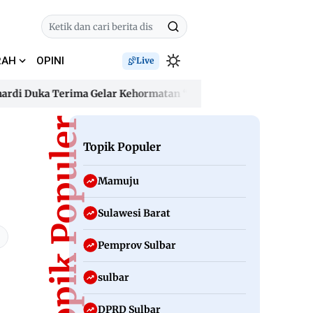
RAH
OPINI
Live
Duka Terima Gelar Kehormatan “Sulo Tappidena Balanipa”, Jan
Duka Terima Gelar Kehormatan “Sulo Tappidena Balanipa”, Jan
Topik Populer
Topik Populer
Mamuju
Sulawesi Barat
Pemprov Sulbar
sulbar
DPRD Sulbar