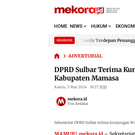
HOME
NEWS
HUKUM
EKONOM
DPRD
Sulbar
Terima
bar Jadikan 480 Bhabinkamtibmas Garda Terdepan Penanggula
HEADLINE
Skip
Kunjungan
to
bar Jadikan 480 Bhabinkamtibmas Garda Terdepan Penanggula
Konsultasi
ADVERTORIAL
content
dan
Koordinasi
DPRD Sulbar Terima Kun
DPRD
Kabupaten Mamasa
Kabupaten
Mamasa
Kamis, 7 Mar 2024
19:27
WIB
mekora.id
Tim Redaksi
Sekeratriat DPRD Sulbar terima kunjungan 
MAMUJU, mekora.id
– Sekretaria