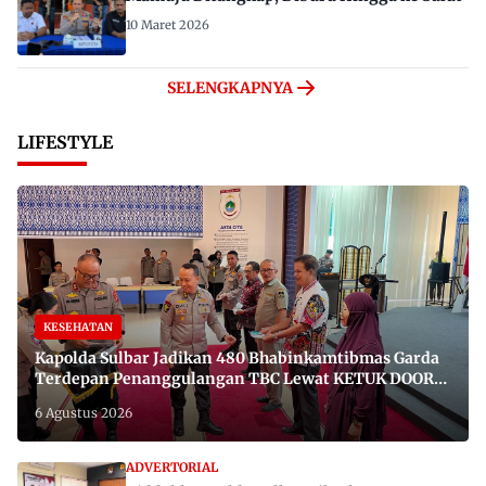
10 Maret 2026
SELENGKAPNYA
LIFESTYLE
KESEHATAN
Kapolda Sulbar Jadikan 480 Bhabinkamtibmas Garda
Terdepan Penanggulangan TBC Lewat KETUK DOORS
di 650 Desa
6 Agustus 2026
ADVERTORIAL