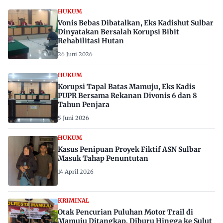
HUKUM
Vonis Bebas Dibatalkan, Eks Kadishut Sulbar
Dinyatakan Bersalah Korupsi Bibit
Rehabilitasi Hutan
26 Juni 2026
HUKUM
Korupsi Tapal Batas Mamuju, Eks Kadis
PUPR Bersama Rekanan Divonis 6 dan 8
Tahun Penjara
5 Juni 2026
HUKUM
Kasus Penipuan Proyek Fiktif ASN Sulbar
Masuk Tahap Penuntutan
14 April 2026
KRIMINAL
Otak Pencurian Puluhan Motor Trail di
Mamuju Ditangkap, Diburu Hingga ke Sulut