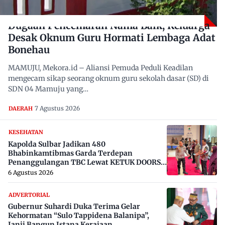
Dugaan Pencemaran Nama Baik, Keluarga
Desak Oknum Guru Hormati Lembaga Adat
Bonehau
MAMUJU, Mekora.id – Aliansi Pemuda Peduli Keadilan
mengecam sikap seorang oknum guru sekolah dasar (SD) di
SDN 04 Mamuju yang…
7 Agustus 2026
DAERAH
KESEHATAN
Kapolda Sulbar Jadikan 480
Bhabinkamtibmas Garda Terdepan
Penanggulangan TBC Lewat KETUK DOORS
di 650 Desa
6 Agustus 2026
ADVERTORIAL
Gubernur Suhardi Duka Terima Gelar
Kehormatan “Sulo Tappidena Balanipa”,
Janji Bangun Istana Kerajaan