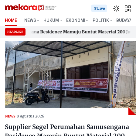
Live
HOME
NEWS
HUKUM
EKONOMI
POLITIK
BUDAYA
Samusengana Residence Mamuju Buntut Material 200 Juta Belu
HEADLINE
Samusengana Residence Mamuju Buntut Material 200 Juta Belu
Skip
to
content
8 Agustus 2026
NEWS
Supplier Segel Perumahan Samusengana
Residence Mamuju Buntut Material 200