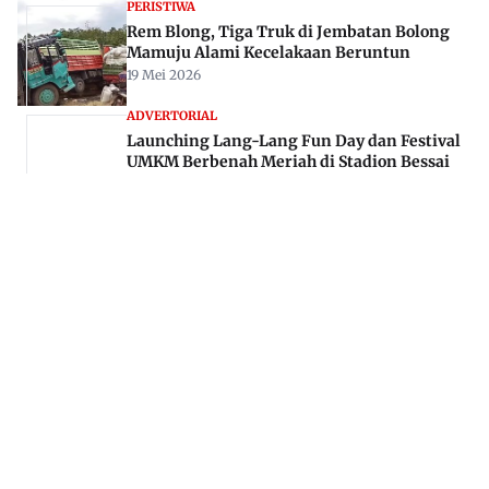
PERISTIWA
Rem Blong, Tiga Truk di Jembatan Bolong
Mamuju Alami Kecelakaan Beruntun
19 Mei 2026
ADVERTORIAL
Launching Lang-Lang Fun Day dan Festival
UMKM Berbenah Meriah di Stadion Bessai
Berinta
07 Sep 2025
Jl. Rajawali, Mamuju, Sulawesi Barat, 91515
082293842888
mekoramedia@gmail.com