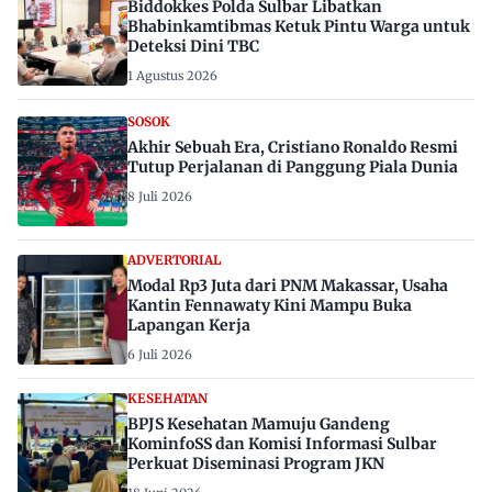
Biddokkes Polda Sulbar Libatkan
Bhabinkamtibmas Ketuk Pintu Warga untuk
Deteksi Dini TBC
1 Agustus 2026
SOSOK
Akhir Sebuah Era, Cristiano Ronaldo Resmi
Tutup Perjalanan di Panggung Piala Dunia
8 Juli 2026
ADVERTORIAL
Modal Rp3 Juta dari PNM Makassar, Usaha
Kantin Fennawaty Kini Mampu Buka
Lapangan Kerja
6 Juli 2026
KESEHATAN
BPJS Kesehatan Mamuju Gandeng
KominfoSS dan Komisi Informasi Sulbar
Perkuat Diseminasi Program JKN