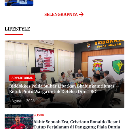
SELENGKAPNYA
LIFESTYLE
ADVERTORIAL
Biddokkes Polda Sulbar Libatkan Bhabinkamtibmas
Ketuk Pintu Warga untuk Deteksi Dini TBC
1 Agustus 2026
SOSOK
Akhir Sebuah Era, Cristiano Ronaldo Resmi
Tutup Perjalanan di Panggung Piala Dunia