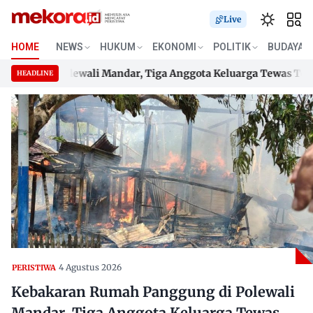
Live
HOME
NEWS
HUKUM
EKONOMI
POLITIK
BUDAYA
ng di Polewali Mandar, Tiga Anggota Keluarga Tewas Terjeb
HEADLINE
ng di Polewali Mandar, Tiga Anggota Keluarga Tewas Terjeb
Skip
to
content
4 Agustus 2026
PERISTIWA
Kebakaran Rumah Panggung di Polewali
Mandar, Tiga Anggota Keluarga Tewas