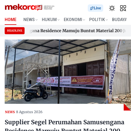
Live
HOME
NEWS
HUKUM
EKONOMI
POLITIK
BUDAYA
 Samusengana Residence Mamuju Buntut Material 200 Juta Bel
HEADLINE
 Samusengana Residence Mamuju Buntut Material 200 Juta Bel
Skip
to
content
8 Agustus 2026
NEWS
Supplier Segel Perumahan Samusengana
Residence Mamuju Buntut Material 200