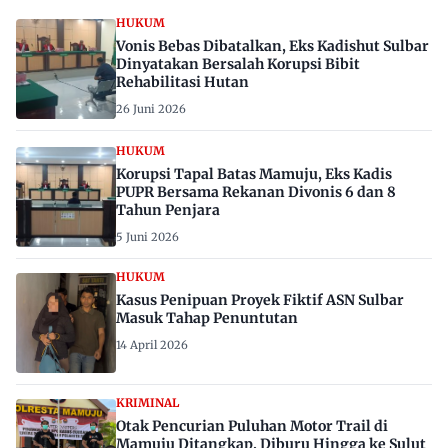
HUKUM
Vonis Bebas Dibatalkan, Eks Kadishut Sulbar
Dinyatakan Bersalah Korupsi Bibit
Rehabilitasi Hutan
26 Juni 2026
HUKUM
Korupsi Tapal Batas Mamuju, Eks Kadis
PUPR Bersama Rekanan Divonis 6 dan 8
Tahun Penjara
5 Juni 2026
HUKUM
Kasus Penipuan Proyek Fiktif ASN Sulbar
Masuk Tahap Penuntutan
14 April 2026
KRIMINAL
Otak Pencurian Puluhan Motor Trail di
Mamuju Ditangkap, Diburu Hingga ke Sulut