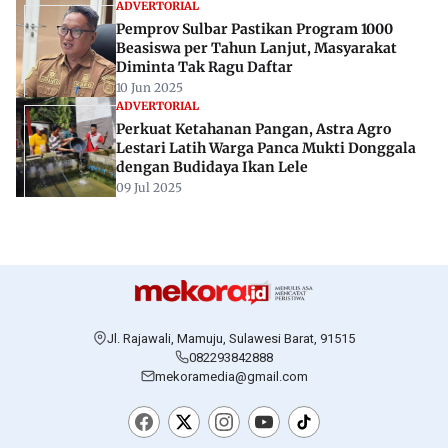
ADVERTORIAL
Pemprov Sulbar Pastikan Program 1000
Beasiswa per Tahun Lanjut, Masyarakat
Diminta Tak Ragu Daftar
10 Jun 2025
ADVERTORIAL
Perkuat Ketahanan Pangan, Astra Agro
Lestari Latih Warga Panca Mukti Donggala
dengan Budidaya Ikan Lele
09 Jul 2025
Jl. Rajawali, Mamuju, Sulawesi Barat, 91515
082293842888
mekoramedia@gmail.com