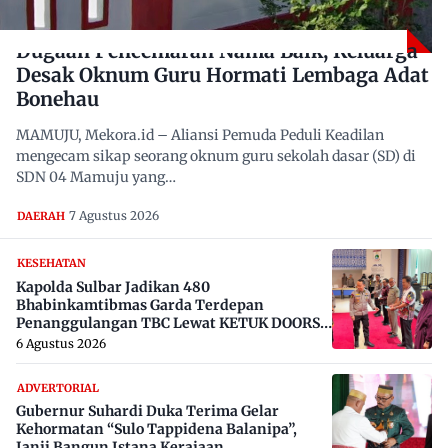
Dugaan Pencemaran Nama Baik, Keluarga
Desak Oknum Guru Hormati Lembaga Adat
Bonehau
MAMUJU, Mekora.id – Aliansi Pemuda Peduli Keadilan
mengecam sikap seorang oknum guru sekolah dasar (SD) di
SDN 04 Mamuju yang…
7 Agustus 2026
DAERAH
KESEHATAN
Kapolda Sulbar Jadikan 480
Bhabinkamtibmas Garda Terdepan
Penanggulangan TBC Lewat KETUK DOORS
di 650 Desa
6 Agustus 2026
ADVERTORIAL
Gubernur Suhardi Duka Terima Gelar
Kehormatan “Sulo Tappidena Balanipa”,
Janji Bangun Istana Kerajaan