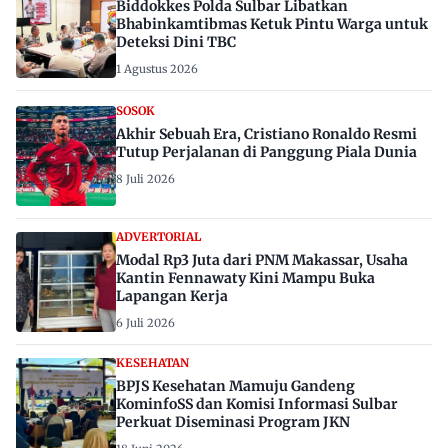
Biddokkes Polda Sulbar Libatkan
Bhabinkamtibmas Ketuk Pintu Warga untuk
Deteksi Dini TBC
1 Agustus 2026
SOSOK
Akhir Sebuah Era, Cristiano Ronaldo Resmi
Tutup Perjalanan di Panggung Piala Dunia
8 Juli 2026
ADVERTORIAL
Modal Rp3 Juta dari PNM Makassar, Usaha
Kantin Fennawaty Kini Mampu Buka
Lapangan Kerja
6 Juli 2026
KESEHATAN
BPJS Kesehatan Mamuju Gandeng
KominfoSS dan Komisi Informasi Sulbar
Perkuat Diseminasi Program JKN