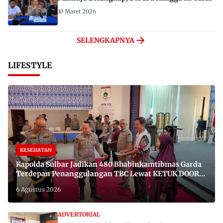
10 Maret 2026
SELENGKAPNYA
LIFESTYLE
KESEHATAN
Kapolda Sulbar Jadikan 480 Bhabinkamtibmas Garda
Terdepan Penanggulangan TBC Lewat KETUK DOORS
di 650 Desa
6 Agustus 2026
ADVERTORIAL