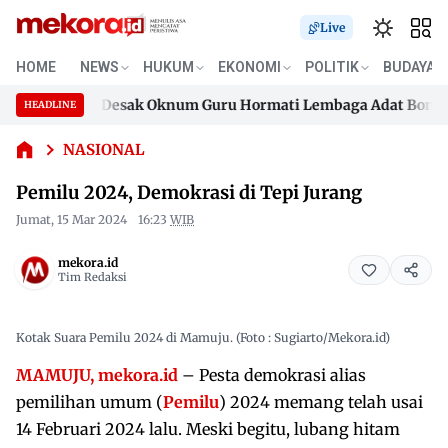
Live
HOME
NEWS
HUKUM
EKONOMI
POLITIK
BUDAYA
Keluarga Desak Oknum Guru Hormati Lembaga Adat Bonehau
Pemilu
HEADLINE
Skip
2024,
Keluarga Desak Oknum Guru Hormati Lembaga Adat Bonehau
Demokrasi
to
NASIONAL
di Tepi
content
Pemilu 2024, Demokrasi di Tepi Jurang
Jurang
Jumat, 15 Mar 2024
16:23
WIB
mekora.id
Tim Redaksi
Kotak Suara Pemilu 2024 di Mamuju. (Foto : Sugiarto/Mekora.id)
MAMUJU, mekora.id
– Pesta demokrasi alias
pemilihan umum (
Pemilu
) 2024 memang telah usai
14 Februari 2024 lalu. Meski begitu, lubang hitam