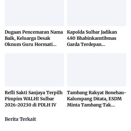
Dugaan Pencemaran Nama
Kapolda Sulbar Jadikan
Baik, Keluarga Desak
480 Bhabinkamtibmas
Oknum Guru Hormati
Garda Terdepan
Lembaga Adat Bonehau
Penanggulangan TBC
Lewat KETUK DOORS di
650 Desa
Refli Sakti Sanjaya Terpilh
Tambang Rakyat Bonehau-
Pimpim WALHI Sulbar
Kalumpang Ditata, ESDM
2026-20230 di PDLH IV
Minta Tambang Tak
Dikuasai Pihak Luar
Berita Terkait