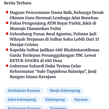
Berita Terbaru
Dugaan Pencemaran Nama Baik, Keluarga Desak
Oknum Guru Hormati Lembaga Adat Bonehau
Paksa Pengunjung ATM Bayar Parkir, Jukir di
Mamuju Diamankan Polisi
Gelombang Panas Awal Agustus, Polman Jadi
Wilayah Terpanas di Sulbar Suhu Lebih Dari 33
Derajat Celsius
Kapolda Sulbar Jadikan 480 Bhabinkamtibmas
Garda Terdepan Penanggulangan TBC Lewat
KETUK DOORS di 650 Desa
Gubernur Suhardi Duka Terima Gelar
Kehormatan “Sulo Tappidena Balanipa”, Janji
Bangun Istana Kerajaan
Ambulance Karama
Banjir Kalumpang
Jalan kalumpang
Kalumpang
Karama
Puskesmas Karama
Tumonga