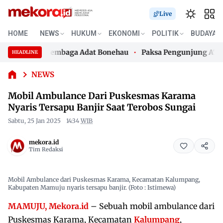
Live
Mobil
HOME
NEWS
HUKUM
EKONOMI
POLITIK
BUDAYA
Ambulance
Dari
 Hormati Lembaga Adat Bonehau
Paksa Pengunjung ATM Baya
HEADLINE
Puskesmas
Skip
Karama
 Hormati Lembaga Adat Bonehau
Paksa Pengunjung ATM Baya
to
NEWS
Nyaris
content
Tersapu
Mobil Ambulance Dari Puskesmas Karama
Banjir Saat
Nyaris Tersapu Banjir Saat Terobos Sungai
Terobos
Sungai
Sabtu, 25 Jan 2025
14:34
WIB
mekora.id
Tim Redaksi
Mobil Ambulance dari Puskesmas Karama, Kecamatan Kalumpang,
Kabupaten Mamuju nyaris tersapu banjir. (Foto : Istimewa)
MAMUJU, Mekora.id
– Sebuah mobil ambulance dari
Puskesmas Karama, Kecamatan
Kalumpang
,