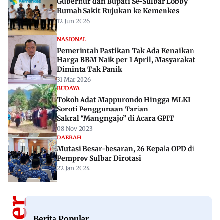
Gubernur dan Bupati Se-Sulbar Lobby
Rumah Sakit Rujukan ke Kemenkes
12 Jun 2026
NASIONAL
Pemerintah Pastikan Tak Ada Kenaikan
Harga BBM Naik per 1 April, Masyarakat
Diminta Tak Panik
31 Mar 2026
BUDAYA
Tokoh Adat Mappurondo Hingga MLKI
Soroti Penggunaan Tarian
Sakral “Mangngajo” di Acara GPIT
08 Nov 2023
DAERAH
Mutasi Besar-besaran, 26 Kepala OPD di
Pemprov Sulbar Dirotasi
22 Jan 2024
Berita Populer