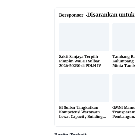
Disarankan untuk
Bersponsor
Sakti Sanjaya Terpilh
Tambang Ra
Pimpim WALHI Sulbar
Kalumpang 
2026-20230 di PDLH IV
Minta Tamb
Dikuasai Pi
BI Sulbar Tingkatkan
GMNI Mamuj
Kompetensi Wartawan
Transparans
Lewat Capacity Building
Pembanguna
2026
Rakyat, Mint
Material Di
Berita Terkait