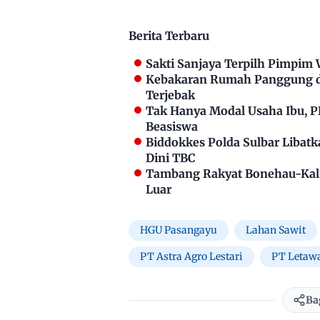
Berita Terbaru
Sakti Sanjaya Terpilh Pimpim
Kebakaran Rumah Panggung di
Terjebak
Tak Hanya Modal Usaha Ibu, 
Beasiswa
Biddokkes Polda Sulbar Libat
Dini TBC
Tambang Rakyat Bonehau-Kalu
Luar
HGU Pasangayu
Lahan Sawit
PT Astra Agro Lestari
PT Letaw
Ba