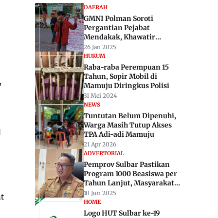
DAERAH
GMNI Polman Soroti
Pergantian Pejabat
Mendakak, Khawatir
Ganggu Stabilitas Birokrasi
26 Jan 2025
HUKUM
Raba-raba Perempuan 15
Tahun, Sopir Mobil di
,
Mamuju Diringkus Polisi
31 Mei 2024
NEWS
Tuntutan Belum Dipenuhi,
Warga Masih Tutup Akses
l
TPA Adi-adi Mamuju
21 Apr 2026
ADVERTORIAL
Pemprov Sulbar Pastikan
Program 1000 Beasiswa per
Tahun Lanjut, Masyarakat
Diminta Tak Ragu Daftar
10 Jun 2025
t
HOME
Logo HUT Sulbar ke-19