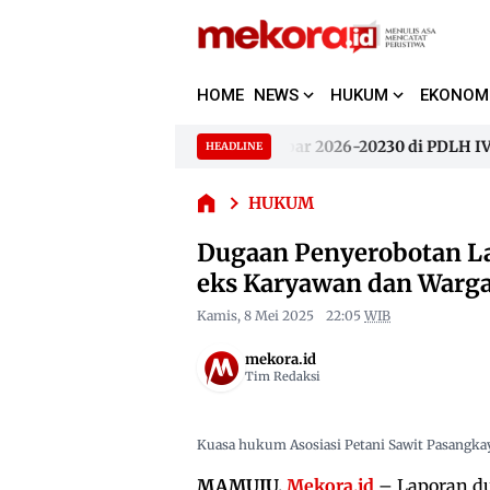
HOME
NEWS
HUKUM
EKONOM
Dugaan
Penyerobotan
Lahan PT
anjaya Terpilh Pimpim WALHI Sulbar 2026-20230 di PDLH IV
HEADLINE
Skip
Letawa di
to
anjaya Terpilh Pimpim WALHI Sulbar 2026-20230 di PDLH IV
Pasangayu
HUKUM
content
Berlanjut, eks
Karyawan
Dugaan Penyerobotan La
dan Warga
eks Karyawan dan Warga 
Bersaksi di
Polda Sulbar
Kamis, 8 Mei 2025
22:05
WIB
mekora.id
Tim Redaksi
Kuasa hukum Asosiasi Petani Sawit Pasangkayu
MAMUJU,
Mekora.id
– Laporan du