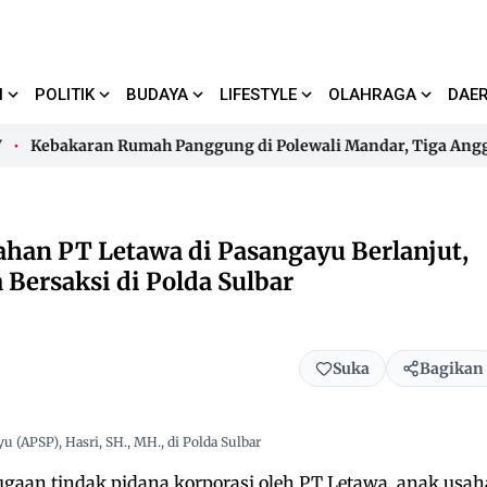
I
POLITIK
BUDAYA
LIFESTYLE
OLAHRAGA
DAE
Kebakaran Rumah Panggung di Polewali Mandar, Tiga Anggota 
Kebakaran Rumah Panggung di Polewali Mandar, Tiga Anggota 
han PT Letawa di Pasangayu Berlanjut,
Bersaksi di Polda Sulbar
Suka
Bagikan
 (APSP), Hasri, SH., MH., di Polda Sulbar
gaan tindak pidana korporasi oleh PT Letawa, anak usah