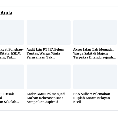
 Anda
kyat Bonehau-
Audit Izin PT JPA Belum
Akses Jalan Tak Memadai,
Ditata, ESDM
Tuntas, Warga Minta
Warga Sakit di Majene
ang Tak
Perusahaan Tak
Terpaksa Ditandu Sejauh
hak Luar
Beraktivitas
10 Kilometer
u Desak
Kader GMNI Polman Jadi
FKN Sulbar: Pelemahan
i
Korban Kekerasan saat
Rupiah Ancam Nelayan
n Sekolah
Sampaikan Aspirasi
Kecil
a Hasil Uji
buka