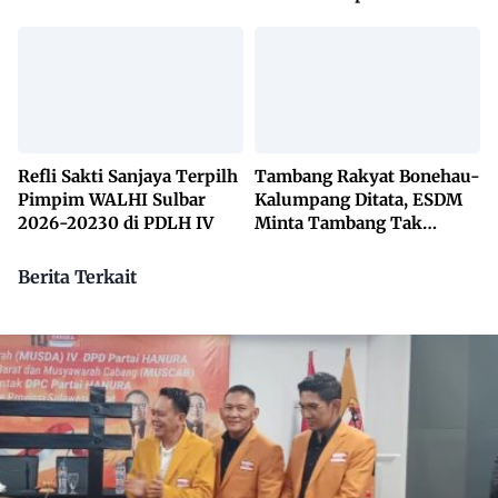
Lembaga Adat Bonehau
Penanggulangan TBC
Lewat KETUK DOORS di
650 Desa
Refli Sakti Sanjaya Terpilh
Tambang Rakyat Bonehau-
Pimpim WALHI Sulbar
Kalumpang Ditata, ESDM
2026-20230 di PDLH IV
Minta Tambang Tak
Dikuasai Pihak Luar
Berita Terkait