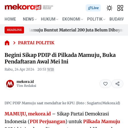
Live
HOME
NEWS
HUKUM
EKONOMI
POLITIK
BUDAYA
Begini Sikap
sidence Mamuju Buntut Material 200 Juta Belum Dibayar
K
PDIP di
HEADLINE
Skip
Pilkada
sidence Mamuju Buntut Material 200 Juta Belum Dibayar
K
Mamuju,
to
PARTAI POLITIK
Buka
content
Begini Sikap PDIP di Pilkada Mamuju, Buka
Pendaftaran
Awal Mei Ini
Pendaftaran Awal Mei Ini
Rabu, 24 Apr 2024
20:53
WIB
mekora.id
Tim Redaksi
DPC PDIP Mamuju saat mendaftar ke KPU. (Foto : Sugiarto/Mekora.id)
MAMUJU, mekora.id
– Sikap Partai Demokrasi
Indonesia (
PDI Perjuangan
) untuk
Pilkada Mamuju