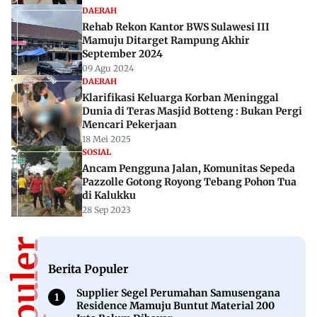
DAERAH
Rehab Rekon Kantor BWS Sulawesi III
Mamuju Ditarget Rampung Akhir
September 2024
09 Agu 2024
DAERAH
Klarifikasi Keluarga Korban Meninggal
Dunia di Teras Masjid Botteng : Bukan Pergi
Mencari Pekerjaan
18 Mei 2025
SOSIAL
Ancam Pengguna Jalan, Komunitas Sepeda
Pazzolle Gotong Royong Tebang Pohon Tua
di Kalukku
28 Sep 2023
Berita Populer
Supplier Segel Perumahan Samusengana
Residence Mamuju Buntut Material 200