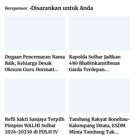
Disarankan untuk Anda
Bersponsor
Dugaan Pencemaran Nama
Kapolda Sulbar Jadikan
Baik, Keluarga Desak
480 Bhabinkamtibmas
Oknum Guru Hormati
Garda Terdepan
Lembaga Adat Bonehau
Penanggulangan TBC
Lewat KETUK DOORS di
650 Desa
Refli Sakti Sanjaya Terpilh
Tambang Rakyat Bonehau-
Pimpim WALHI Sulbar
Kalumpang Ditata, ESDM
2026-20230 di PDLH IV
Minta Tambang Tak