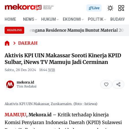
Live
Aktivis
KPI UIN
HOME
NEWS
HUKUM
EKONOMI
POLITIK
BUDAYA
Makassar
han Samusengana Residence Mamuju Buntut Material 200 Juta 
Soroti
HEADLINE
Skip
Kinerja
han Samusengana Residence Mamuju Buntut Material 200 Juta 
KPID
to
DAERAH
Sulbar,
content
Aktivis KPI UIN Makassar Soroti Kinerja KPID
iNews TV
Mamuju
Sulbar, iNews TV Mamuju Jadi Cerminan
Jadi
Sabtu, 28 Des 2024
18:44
WIB
Cerminan
mekora.id
Tim Redaksi
Akativis KPI UIN Makassar, Zunkarnaim. (Foto : Istiewa)
MAMUJU
, Mekora.id
– Kritik terhadap kinerja
Komisi Penyiaran Indonesia Daerah (KPID) Sulawesi