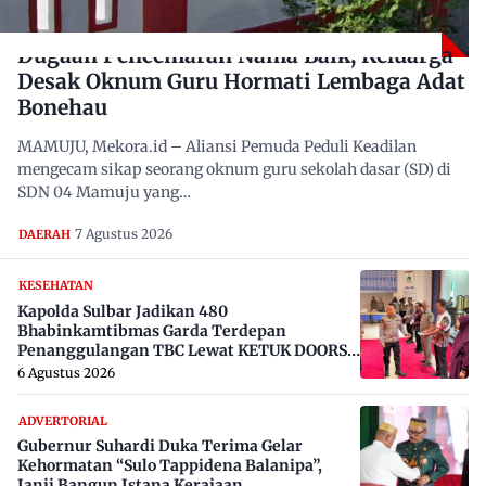
Dugaan Pencemaran Nama Baik, Keluarga
Desak Oknum Guru Hormati Lembaga Adat
Bonehau
MAMUJU, Mekora.id – Aliansi Pemuda Peduli Keadilan
mengecam sikap seorang oknum guru sekolah dasar (SD) di
SDN 04 Mamuju yang…
7 Agustus 2026
DAERAH
KESEHATAN
Kapolda Sulbar Jadikan 480
Bhabinkamtibmas Garda Terdepan
Penanggulangan TBC Lewat KETUK DOORS
di 650 Desa
6 Agustus 2026
ADVERTORIAL
Gubernur Suhardi Duka Terima Gelar
Kehormatan “Sulo Tappidena Balanipa”,
Janji Bangun Istana Kerajaan