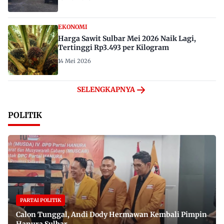
EKONOMI
Harga Sawit Sulbar Mei 2026 Naik Lagi,
Tertinggi Rp3.493 per Kilogram
14 Mei 2026
SELENGKAPNYA
POLITIK
PARTAI POLITIK
Calon Tunggal, Andi Dody Hermawan Kembali Pimpin
Hanura Sulbar