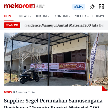
Live
HOME
NEWS
HUKUM
EKONOMI
POLITIK
BUDAYA
usengana Residence Mamuju Buntut Material 200 Juta Belum D
HEADLINE
usengana Residence Mamuju Buntut Material 200 Juta Belum D
Skip
to
content
8 Agustus 2026
NEWS
Supplier Segel Perumahan Samusengana
Residence Mamuju Buntut Material 200