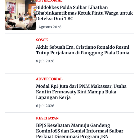
ADVERTORIAL
Biddokkes Polda Sulbar Libatkan
Bhabinkamtibmas Ketuk Pintu Warga untuk
Deteksi Dini TBC
1 Agustus 2026
SOSOK
Akhir Sebuah Era, Cristiano Ronaldo Resmi
Tutup Perjalanan di Panggung Piala Dunia
8 Juli 2026
ADVERTORIAL
Modal Rp3 Juta dari PNM Makassar, Usaha
Kantin Fennawaty Kini Mampu Buka
Lapangan Kerja
6 Juli 2026
KESEHATAN
BPJS Kesehatan Mamuju Gandeng
KominfoSS dan Komisi Informasi Sulbar
Perkuat Diseminasi Program JKN