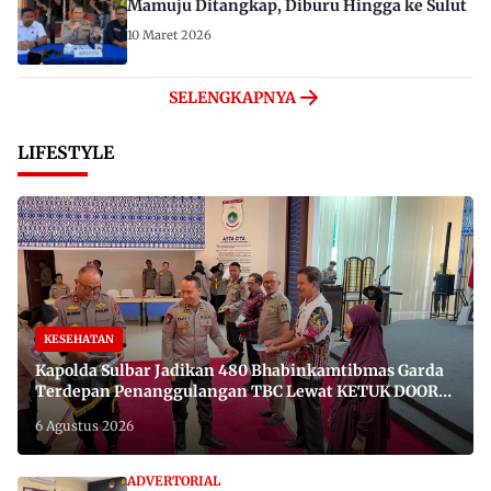
Mamuju Ditangkap, Diburu Hingga ke Sulut
10 Maret 2026
SELENGKAPNYA
LIFESTYLE
KESEHATAN
Kapolda Sulbar Jadikan 480 Bhabinkamtibmas Garda
Terdepan Penanggulangan TBC Lewat KETUK DOORS
di 650 Desa
6 Agustus 2026
ADVERTORIAL