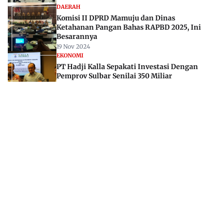
DAERAH
Komisi II DPRD Mamuju dan Dinas
Ketahanan Pangan Bahas RAPBD 2025, Ini
Besarannya
19 Nov 2024
EKONOMI
PT Hadji Kalla Sepakati Investasi Dengan
Pemprov Sulbar Senilai 350 Miliar
08 Mar 2024
Jl. Rajawali, Mamuju, Sulawesi Barat, 91515
082293842888
mekoramedia@gmail.com