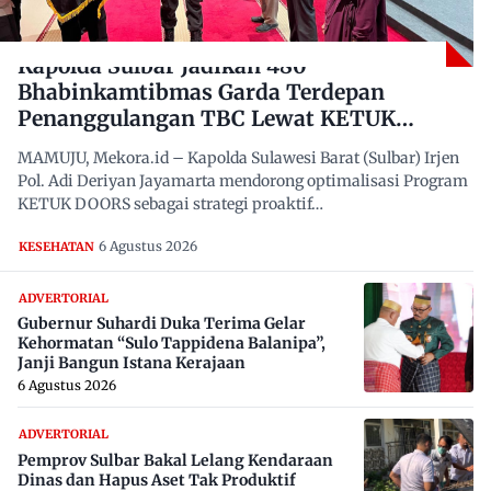
Kapolda Sulbar Jadikan 480
Bhabinkamtibmas Garda Terdepan
Penanggulangan TBC Lewat KETUK
DOORS di 650 Desa
MAMUJU, Mekora.id – Kapolda Sulawesi Barat (Sulbar) Irjen
Pol. Adi Deriyan Jayamarta mendorong optimalisasi Program
KETUK DOORS sebagai strategi proaktif…
6 Agustus 2026
KESEHATAN
ADVERTORIAL
Gubernur Suhardi Duka Terima Gelar
Kehormatan “Sulo Tappidena Balanipa”,
Janji Bangun Istana Kerajaan
6 Agustus 2026
ADVERTORIAL
Pemprov Sulbar Bakal Lelang Kendaraan
Dinas dan Hapus Aset Tak Produktif