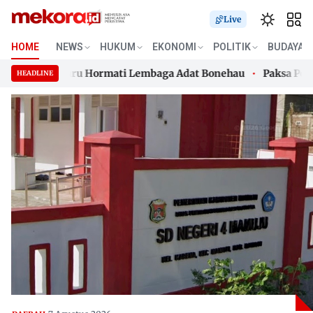
Live
HOME
NEWS
HUKUM
EKONOMI
POLITIK
BUDAYA
 Oknum Guru Hormati Lembaga Adat Bonehau
Paksa Pengunj
HEADLINE
 Oknum Guru Hormati Lembaga Adat Bonehau
Skip
Paksa Pengunj
to
content