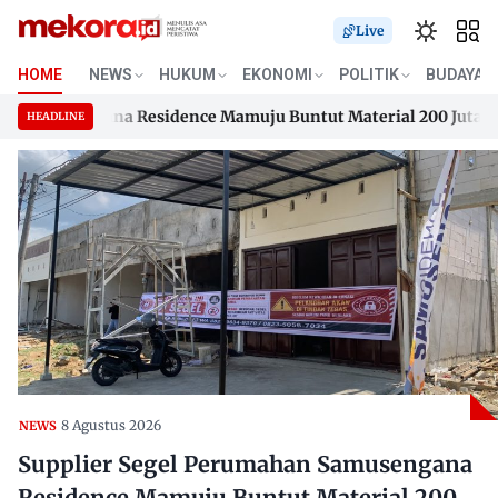
Live
HOME
NEWS
HUKUM
EKONOMI
POLITIK
BUDAYA
amusengana Residence Mamuju Buntut Material 200 Juta Belum
HEADLINE
amusengana Residence Mamuju Buntut Material 200 Juta Belum
Skip
to
content
8 Agustus 2026
NEWS
Supplier Segel Perumahan Samusengana
Residence Mamuju Buntut Material 200