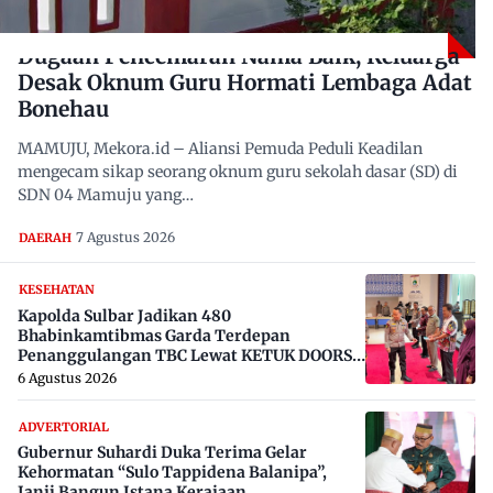
Dugaan Pencemaran Nama Baik, Keluarga
Desak Oknum Guru Hormati Lembaga Adat
Bonehau
MAMUJU, Mekora.id – Aliansi Pemuda Peduli Keadilan
mengecam sikap seorang oknum guru sekolah dasar (SD) di
SDN 04 Mamuju yang…
7 Agustus 2026
DAERAH
KESEHATAN
Kapolda Sulbar Jadikan 480
Bhabinkamtibmas Garda Terdepan
Penanggulangan TBC Lewat KETUK DOORS
di 650 Desa
6 Agustus 2026
ADVERTORIAL
Gubernur Suhardi Duka Terima Gelar
Kehormatan “Sulo Tappidena Balanipa”,
Janji Bangun Istana Kerajaan