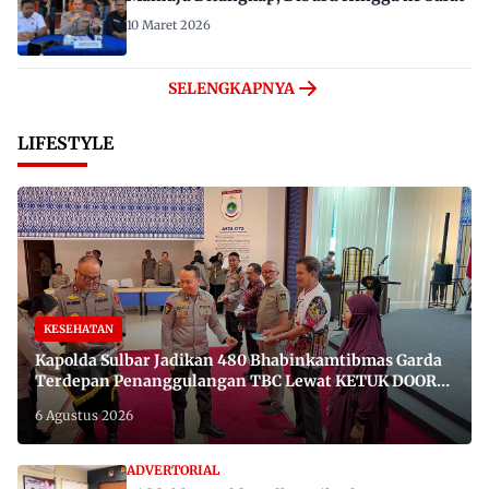
10 Maret 2026
SELENGKAPNYA
LIFESTYLE
KESEHATAN
Kapolda Sulbar Jadikan 480 Bhabinkamtibmas Garda
Terdepan Penanggulangan TBC Lewat KETUK DOORS
di 650 Desa
6 Agustus 2026
ADVERTORIAL