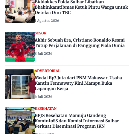
Biddokkes Polda Sulbar Libatkan
Bhabinkamtibmas Ketuk Pintu Warga untuk
Deteksi Dini TBC
1 Agustus 2026
SOSOK
Akhir Sebuah Era, Cristiano Ronaldo Resmi
Tutup Perjalanan di Panggung Piala Dunia
8 Juli 2026
ADVERTORIAL
Modal Rp3 Juta dari PNM Makassar, Usaha
Kantin Fennawaty Kini Mampu Buka
Lapangan Kerja
6 Juli 2026
KESEHATAN
BPJS Kesehatan Mamuju Gandeng
KominfoSS dan Komisi Informasi Sulbar
Perkuat Diseminasi Program JKN