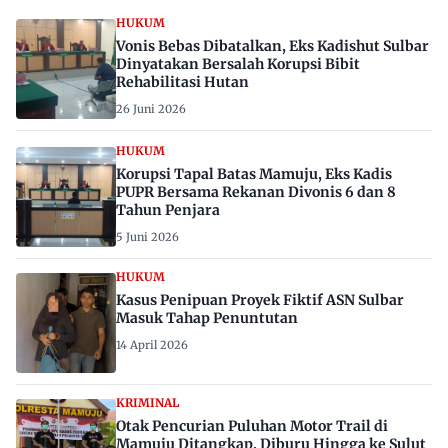
HUKUM
Vonis Bebas Dibatalkan, Eks Kadishut Sulbar
Dinyatakan Bersalah Korupsi Bibit
Rehabilitasi Hutan
26 Juni 2026
HUKUM
Korupsi Tapal Batas Mamuju, Eks Kadis
PUPR Bersama Rekanan Divonis 6 dan 8
Tahun Penjara
5 Juni 2026
HUKUM
Kasus Penipuan Proyek Fiktif ASN Sulbar
Masuk Tahap Penuntutan
14 April 2026
KRIMINAL
Otak Pencurian Puluhan Motor Trail di
Mamuju Ditangkap, Diburu Hingga ke Sulut