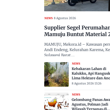
8 Agustus 2026
NEWS
Supplier Segel Perumaha
Mamuju Buntut Material 
MAMUJU, Mekora.id – Kawasan peru
Andi Endeng, Kelurahan Karema, 
Sulawesi Barat,…
NEWS
Kebakaran Lahan di
Kalukku, Api Hangus
Lima Hektare dan An
Permukiman
8 Agustus 2026 13:26
NEWS
Gelombang Panas Awa
Agustus, Polman Jadi
Wilayah Terpanas di