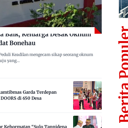
Berita Po
 Baik, Keluarga Desak Oknum
dat Bonehau
Peduli Keadilan mengecam sikap seorang oknum
muju yang…
nkamtibmas Garda Terdepan
DOORS di 650 Desa
ar Kehormatan “Sulo Tappidena