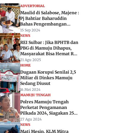
ADVERTORIAL
Maulid di Salabose, Majene :
Pj Bahtiar Baharuddin
Bahas Pengembangan
Wisata Religi
15 Sep 2024
NEWS
REI Sulbar : Jika BPHTB dan
PBG di Mamuju Dihapus,
Masyarakat Bisa Hemat Rp 5
Juta Beli Rumah Subsidi
21 Agu 2025
HOME
Dugaan Korupsi Senilai 2,5
Miliar di Dinkes Mamuju
Sedang Diusut
14 Mei 2024
MAMUJU TENGAH
Polres Mamuju Tengah
Perketat Pengamanan
Pilkada 2024, Siagakan 250
Personel
27 Agu 2024
NEWS
Mati Mesin, KLM Mitra