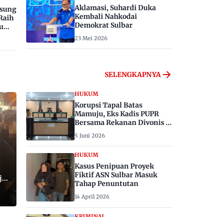
Aklamasi, Suhardi Duka
gsung
Kembali Nahkodai
Raih
Demokrat Sulbar
u
23 Mei 2026
SELENGKAPNYA
HUKUM
Korupsi Tapal Batas
Mamuju, Eks Kadis PUPR
Bersama Rekanan Divonis 6
dan 8 Tahun Penjara
5 Juni 2026
HUKUM
Kasus Penipuan Proyek
Fiktif ASN Sulbar Masuk
ju,
Tahap Penuntutan
14 April 2026
KRIMINAL