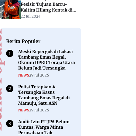
Pesisir Tujuan Barru-
Kaltim Hilang Kontak di
Perairan Mamuju
22 Jul 2024
puler
Berita Populer
Meski Kepergok di Lokasi
Tambang Emas Ilegal,
Oknum DPRD Toraja Utara
Belum Jadi Tersangka
NEWS
29 Jul 2026
Polisi Tetapkan 4
Tersangka Kasus
Tambang Emas Ilegal di
Mamuju, Satu ASN
NEWS
29 Jul 2026
Audit Izin PT JPA Belum
Tuntas, Warga Minta
Perusahaan Tak