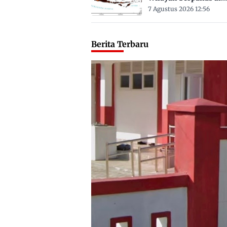
Sulbar Suhu Lebih Dar
7 Agustus 2026 12:56
Derajat Celsius
Berita Terbaru