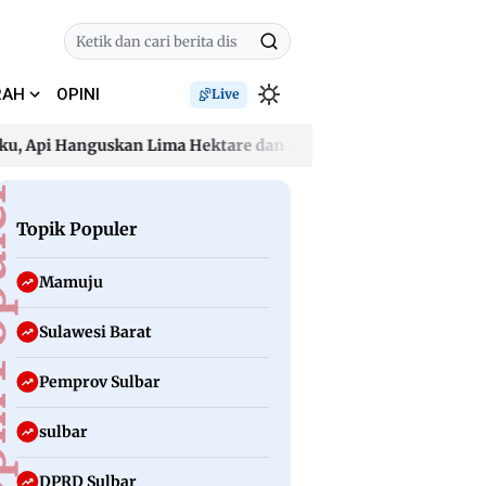
RAH
OPINI
Live
pi Hanguskan Lima Hektare dan Ancam Permukiman
Dugaan 
pi Hanguskan Lima Hektare dan Ancam Permukiman
Dugaan 
uler
Topik Populer
Mamuju
Sulawesi Barat
Pemprov Sulbar
sulbar
DPRD Sulbar