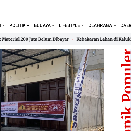
I
POLITIK
BUDAYA
LIFESTYLE
OLAHRAGA
DAE
al 200 Juta Belum Dibayar
Kebakaran Lahan di Kalukku, A
al 200 Juta Belum Dibayar
Kebakaran Lahan di Kalukku, A
Topik Pop