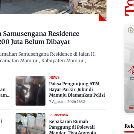
n Samusengana Residence
200 Juta Belum Dibayar
mahan Samusengana Residence di Jalan H.
Kecamatan Mamuju, Kabupaten Mamuju,
NEWS
Paksa Pengunjung ATM
kan
Bayar Parkir, Jukir di
cam
Mamuju Diamankan Polisi
7 Agustus 2026 15:32
PERISTIWA
l
Kebakaran Rumah
Rek
Panggung di Polewali
Mandar, Tiga Anggota