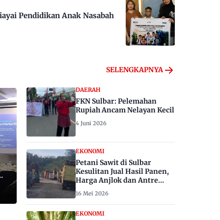
iayai Pendidikan Anak Nasabah
SELENGKAPNYA
DAERAH
FKN Sulbar: Pelemahan
Rupiah Ancam Nelayan Kecil
4 Juni 2026
EKONOMI
Petani Sawit di Sulbar
Kesulitan Jual Hasil Panen,
Harga Anjlok dan Antre
Berhari-hari
16 Mei 2026
EKONOMI