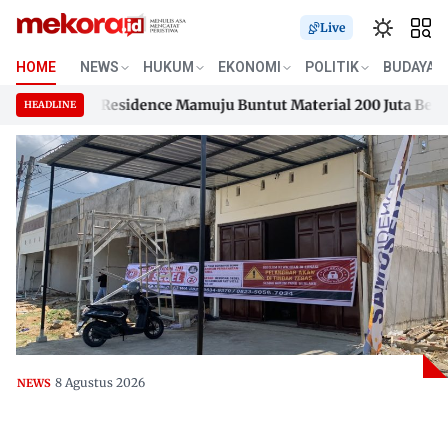
Live
HOME
NEWS
HUKUM
EKONOMI
POLITIK
BUDAYA
sengana Residence Mamuju Buntut Material 200 Juta Belum Di
HEADLINE
sengana Residence Mamuju Buntut Material 200 Juta Belum Di
Skip
to
content
8 Agustus 2026
NEWS