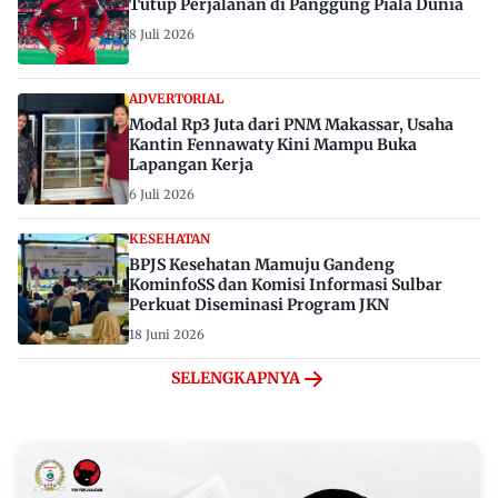
Tutup Perjalanan di Panggung Piala Dunia
8 Juli 2026
ADVERTORIAL
Modal Rp3 Juta dari PNM Makassar, Usaha
Kantin Fennawaty Kini Mampu Buka
Lapangan Kerja
6 Juli 2026
KESEHATAN
BPJS Kesehatan Mamuju Gandeng
KominfoSS dan Komisi Informasi Sulbar
Perkuat Diseminasi Program JKN
18 Juni 2026
SELENGKAPNYA