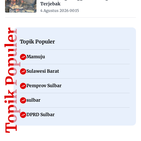
Terjebak
4 Agustus 2026 00:15
Topik Populer
Topik Populer
Mamuju
Sulawesi Barat
Pemprov Sulbar
sulbar
DPRD Sulbar