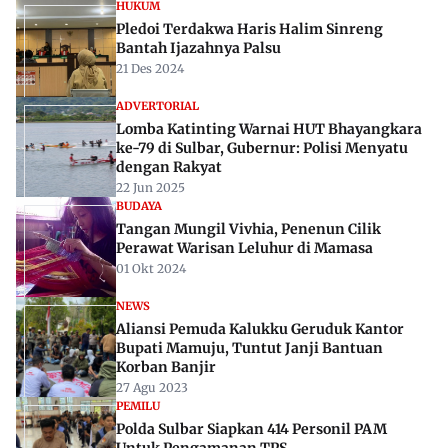
HUKUM
Pledoi Terdakwa Haris Halim Sinreng
Bantah Ijazahnya Palsu
21 Des 2024
ADVERTORIAL
Lomba Katinting Warnai HUT Bhayangkara
ke-79 di Sulbar, Gubernur: Polisi Menyatu
dengan Rakyat
22 Jun 2025
BUDAYA
Tangan Mungil Vivhia, Penenun Cilik
Perawat Warisan Leluhur di Mamasa
01 Okt 2024
NEWS
Aliansi Pemuda Kalukku Geruduk Kantor
Bupati Mamuju, Tuntut Janji Bantuan
Korban Banjir
27 Agu 2023
PEMILU
Polda Sulbar Siapkan 414 Personil PAM
Untuk Pengamanan TPS