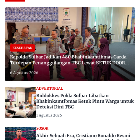
KESEHATAN
Kapolda Sulbar Jadikan 480 Bhabinkamtibmas Garda
Terdepan Penanggulangan TBC Lewat KETUK DOORS
di 650 Desa
6 Agustus 2026
ADVERTORIAL
Biddokkes Polda Sulbar Libatkan
Bhabinkamtibmas Ketuk Pintu Warga untuk
Deteksi Dini TBC
1 Agustus 2026
SOSOK
Akhir Sebuah Era, Cristiano Ronaldo Resmi