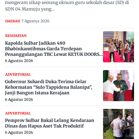
mengecam sikap seorang oknum guru sekolah dasar (SD) di
SDN 04 Mamuju yang…
7 Agustus 2026
DAERAH
KESEHATAN
Kapolda Sulbar Jadikan 480
Bhabinkamtibmas Garda Terdepan
Penanggulangan TBC Lewat KETUK DOORS
di 650 Desa
6 Agustus 2026
ADVERTORIAL
Gubernur Suhardi Duka Terima Gelar
Kehormatan “Sulo Tappidena Balanipa”,
Janji Bangun Istana Kerajaan
6 Agustus 2026
ADVERTORIAL
Pemprov Sulbar Bakal Lelang Kendaraan
Dinas dan Hapus Aset Tak Produktif
6 Agustus 2026