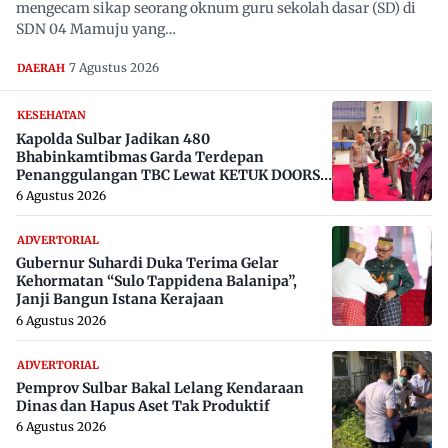
mengecam sikap seorang oknum guru sekolah dasar (SD) di
SDN 04 Mamuju yang…
7 Agustus 2026
DAERAH
KESEHATAN
Kapolda Sulbar Jadikan 480
Bhabinkamtibmas Garda Terdepan
Penanggulangan TBC Lewat KETUK DOORS
di 650 Desa
6 Agustus 2026
ADVERTORIAL
Gubernur Suhardi Duka Terima Gelar
Kehormatan “Sulo Tappidena Balanipa”,
Janji Bangun Istana Kerajaan
6 Agustus 2026
ADVERTORIAL
Pemprov Sulbar Bakal Lelang Kendaraan
Dinas dan Hapus Aset Tak Produktif
6 Agustus 2026