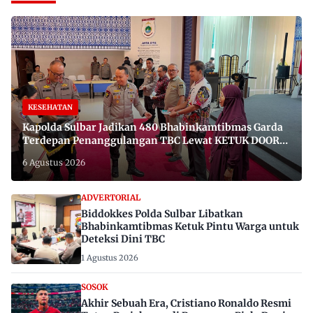
KESEHATAN
Kapolda Sulbar Jadikan 480 Bhabinkamtibmas Garda
Terdepan Penanggulangan TBC Lewat KETUK DOORS
di 650 Desa
6 Agustus 2026
ADVERTORIAL
Biddokkes Polda Sulbar Libatkan
Bhabinkamtibmas Ketuk Pintu Warga untuk
Deteksi Dini TBC
1 Agustus 2026
SOSOK
Akhir Sebuah Era, Cristiano Ronaldo Resmi