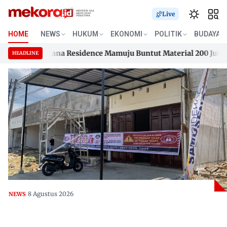
Live
HOME
NEWS
HUKUM
EKONOMI
POLITIK
BUDAYA
Samusengana Residence Mamuju Buntut Material 200 Juta Belu
HEADLINE
Samusengana Residence Mamuju Buntut Material 200 Juta Belu
Skip
to
content
8 Agustus 2026
NEWS