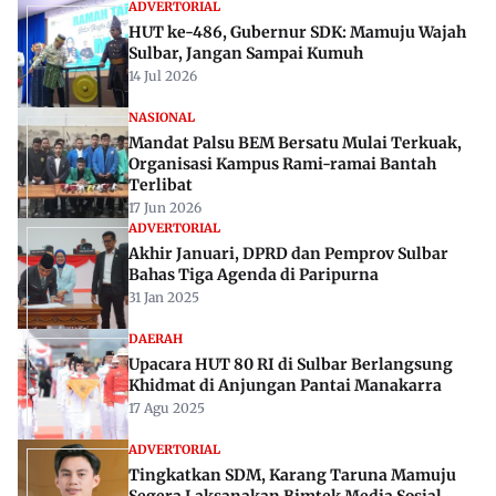
ADVERTORIAL
HUT ke-486, Gubernur SDK: Mamuju Wajah
Sulbar, Jangan Sampai Kumuh
14 Jul 2026
NASIONAL
Mandat Palsu BEM Bersatu Mulai Terkuak,
Organisasi Kampus Rami-ramai Bantah
Terlibat
17 Jun 2026
ADVERTORIAL
Akhir Januari, DPRD dan Pemprov Sulbar
Bahas Tiga Agenda di Paripurna
31 Jan 2025
DAERAH
Upacara HUT 80 RI di Sulbar Berlangsung
Khidmat di Anjungan Pantai Manakarra
17 Agu 2025
ADVERTORIAL
Tingkatkan SDM, Karang Taruna Mamuju
Segera Laksanakan Bimtek Media Sosial