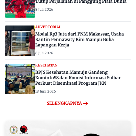
Tutup Perjalanan di Panggung Piala Dunia
8 Juli 2026
ADVERTORIAL
Modal Rp3 Juta dari PNM Makassar, Usaha
Kantin Fennawaty Kini Mampu Buka
Lapangan Kerja
6 Juli 2026
KESEHATAN
BPJS Kesehatan Mamuju Gandeng
KominfoSS dan Komisi Informasi Sulbar
Perkuat Diseminasi Program JKN
18 Juni 2026
SELENGKAPNYA