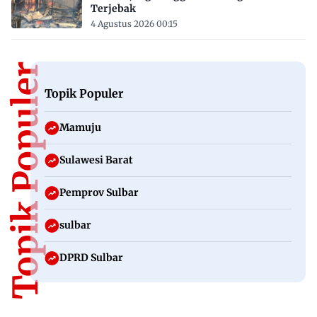
Terjebak
4 Agustus 2026 00:15
Topik Populer
Topik Populer
Mamuju
Sulawesi Barat
Pemprov Sulbar
sulbar
DPRD Sulbar