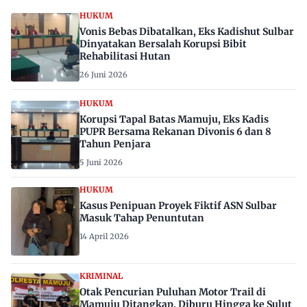
HUKUM
Vonis Bebas Dibatalkan, Eks Kadishut Sulbar
Dinyatakan Bersalah Korupsi Bibit
Rehabilitasi Hutan
26 Juni 2026
HUKUM
Korupsi Tapal Batas Mamuju, Eks Kadis
PUPR Bersama Rekanan Divonis 6 dan 8
Tahun Penjara
5 Juni 2026
HUKUM
Kasus Penipuan Proyek Fiktif ASN Sulbar
Masuk Tahap Penuntutan
14 April 2026
KRIMINAL
Otak Pencurian Puluhan Motor Trail di
Mamuju Ditangkap, Diburu Hingga ke Sulut