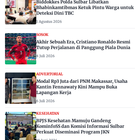
Biddokkes Polda Sulbar Libatkan
Bhabinkamtibmas Ketuk Pintu Warga untuk
Deteksi Dini TBC
1 Agustus 2026
SOSOK
Akhir Sebuah Era, Cristiano Ronaldo Resmi
Tutup Perjalanan di Panggung Piala Dunia
8 Juli 2026
ADVERTORIAL
Modal Rp3 Juta dari PNM Makassar, Usaha
Kantin Fennawaty Kini Mampu Buka
Lapangan Kerja
6 Juli 2026
KESEHATAN
BPJS Kesehatan Mamuju Gandeng
KominfoSS dan Komisi Informasi Sulbar
Perkuat Diseminasi Program JKN