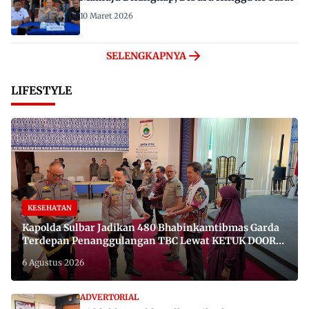
10 Maret 2026
SELENGKAPNYA
LIFESTYLE
KESEHATAN
Kapolda Sulbar Jadikan 480 Bhabinkamtibmas Garda
Terdepan Penanggulangan TBC Lewat KETUK DOORS
di 650 Desa
6 Agustus 2026
ADVERTORIAL