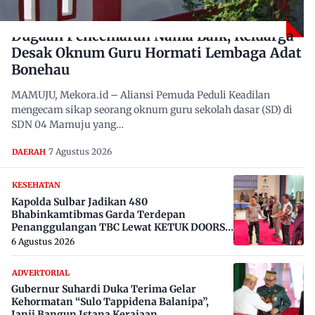
Dugaan Pencemaran Nama Baik, Keluarga
Desak Oknum Guru Hormati Lembaga Adat
Bonehau
MAMUJU, Mekora.id – Aliansi Pemuda Peduli Keadilan
mengecam sikap seorang oknum guru sekolah dasar (SD) di
SDN 04 Mamuju yang…
7 Agustus 2026
DAERAH
KESEHATAN
Kapolda Sulbar Jadikan 480
Bhabinkamtibmas Garda Terdepan
Penanggulangan TBC Lewat KETUK DOORS
di 650 Desa
6 Agustus 2026
ADVERTORIAL
Gubernur Suhardi Duka Terima Gelar
Kehormatan “Sulo Tappidena Balanipa”,
Janji Bangun Istana Kerajaan