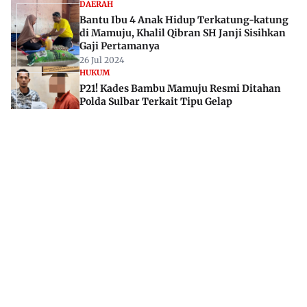
DAERAH
Bantu Ibu 4 Anak Hidup Terkatung-katung
di Mamuju, Khalil Qibran SH Janji Sisihkan
Gaji Pertamanya
26 Jul 2024
HUKUM
P21! Kades Bambu Mamuju Resmi Ditahan
Polda Sulbar Terkait Tipu Gelap
16 Jan 2026
Jl. Rajawali, Mamuju, Sulawesi Barat, 91515
082293842888
mekoramedia@gmail.com