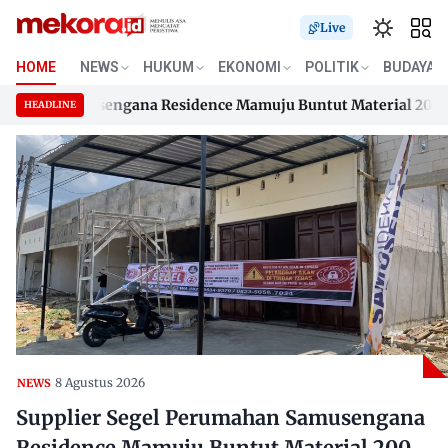
Live
HOME
NEWS
HUKUM
EKONOMI
POLITIK
BUDAYA
han Samusengana Residence Mamuju Buntut Material 200 Juta 
HEADLINE
han Samusengana Residence Mamuju Buntut Material 200 Juta 
Skip
to
content
8 Agustus 2026
NEWS
Supplier Segel Perumahan Samusengana
Residence Mamuju Buntut Material 200