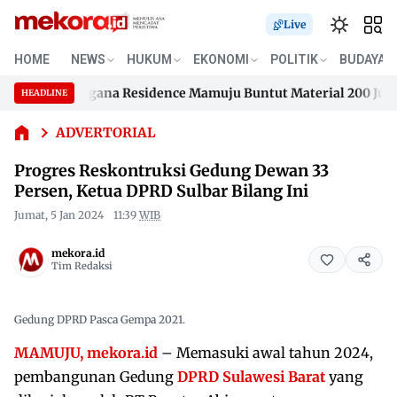
Live
HOME
NEWS
HUKUM
EKONOMI
POLITIK
BUDAYA
Progres
Reskontruksi
n Samusengana Residence Mamuju Buntut Material 200 Juta Be
HEADLINE
Gedung
Skip
Dewan 33
n Samusengana Residence Mamuju Buntut Material 200 Juta Be
to
ADVERTORIAL
Persen,
content
Ketua DPRD
Progres Reskontruksi Gedung Dewan 33
Sulbar
Persen, Ketua DPRD Sulbar Bilang Ini
Bilang Ini
Jumat, 5 Jan 2024
11:39
WIB
mekora.id
Tim Redaksi
Gedung DPRD Pasca Gempa 2021.
MAMUJU, mekora.id
– Memasuki awal tahun 2024,
pembangunan Gedung
DPRD Sulawesi Barat
yang