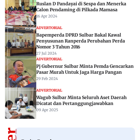
Ruslan D Pandayai di Sespa dan Menerka
Calon Pendaming di Pilkada Mamasa
16 Apr 2024
ADVERTORIAL
Bapemperda DPRD Sulbar Bakal Kawal
Penyusunan Ranperda Perubahan Perda
Nomor 3 Tahun 2016
27 Jul 2024
ADVERTORIAL
Pj Gubernur Sulbar Minta Pemda Gencarkan
Pasar Murah Untuk Jaga Harga Pangan
29 Feb 2024
ADVERTORIAL
Wagub Sulbar Minta Seluruh Aset Daerah
Dicatat dan Pertanggungjawabkan
09 Apr 2025