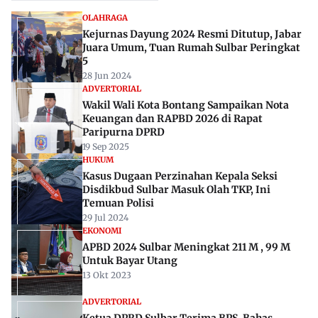
OLAHRAGA
Kejurnas Dayung 2024 Resmi Ditutup, Jabar
Juara Umum, Tuan Rumah Sulbar Peringkat
5
28 Jun 2024
ADVERTORIAL
Wakil Wali Kota Bontang Sampaikan Nota
Keuangan dan RAPBD 2026 di Rapat
Paripurna DPRD
19 Sep 2025
HUKUM
Kasus Dugaan Perzinahan Kepala Seksi
Disdikbud Sulbar Masuk Olah TKP, Ini
Temuan Polisi
29 Jul 2024
EKONOMI
APBD 2024 Sulbar Meningkat 211 M , 99 M
Untuk Bayar Utang
13 Okt 2023
ADVERTORIAL