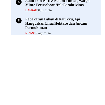
Audit Izin PT JPA Belum Tuntas, Warga
Minta Perusahaan Tak Beraktivitas
DAERAH
31 Jul 2026
Kebakaran Lahan di Kalukku, Api
Hanguskan Lima Hektare dan Ancam
Permukiman
NEWS
08 Agu 2026
Jl. Rajawali, Mamuju, Sulawesi Barat, 91515
082293842888
mekoramedia@gmail.com