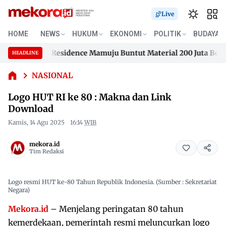
Live
HOME
NEWS
HUKUM
EKONOMI
POLITIK
BUDAYA
musengana Residence Mamuju Buntut Material 200 Juta Belum 
Logo HUT
HEADLINE
Skip
RI ke 80 :
musengana Residence Mamuju Buntut Material 200 Juta Belum 
Makna
to
NASIONAL
dan Link
content
Logo HUT RI ke 80 : Makna dan Link
Download
Download
Kamis, 14 Agu 2025
16:14
WIB
mekora.id
Tim Redaksi
Logo resmi HUT ke-80 Tahun Republik Indonesia. (Sumber : Sekretariat
Negara)
Mekora.id
– Menjelang peringatan 80 tahun
kemerdekaan, pemerintah resmi meluncurkan logo