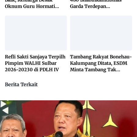
Oknum Guru Hormati
Garda Terdepan
Lembaga Adat Bonehau
Penanggulangan TBC
Lewat KETUK DOORS di
650 Desa
Refli Sakti Sanjaya Terpilh
Tambang Rakyat Bonehau-
Pimpim WALHI Sulbar
Kalumpang Ditata, ESDM
2026-20230 di PDLH IV
Minta Tambang Tak
Dikuasai Pihak Luar
Berita Terkait