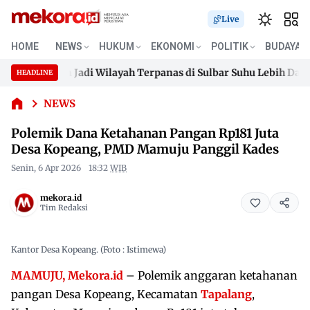
Live
Polemik
Dana
HOME
NEWS
HUKUM
EKONOMI
POLITIK
BUDAYA
Ketahanan
 Polman Jadi Wilayah Terpanas di Sulbar Suhu Lebih Dari 33 De
Pangan
HEADLINE
Skip
Rp181 Juta
 Polman Jadi Wilayah Terpanas di Sulbar Suhu Lebih Dari 33 De
Desa
to
NEWS
Kopeang,
content
Polemik Dana Ketahanan Pangan Rp181 Juta
PMD
Mamuju
Desa Kopeang, PMD Mamuju Panggil Kades
Panggil
Senin, 6 Apr 2026
18:32
WIB
Kades
mekora.id
Tim Redaksi
Kantor Desa Kopeang. (Foto : Istimewa)
MAMUJU, Mekora.id
– Polemik anggaran ketahanan
pangan Desa Kopeang, Kecamatan
Tapalang
,