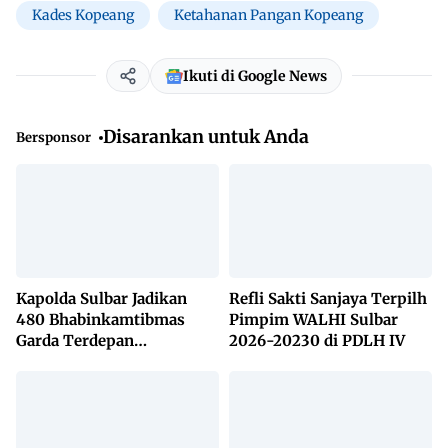
Kades Kopeang
Ketahanan Pangan Kopeang
Ikuti di Google News
Disarankan untuk Anda
Bersponsor
Kapolda Sulbar Jadikan
Refli Sakti Sanjaya Terpilh
480 Bhabinkamtibmas
Pimpim WALHI Sulbar
Garda Terdepan
2026-20230 di PDLH IV
Penanggulangan TBC
Lewat KETUK DOORS di
650 Desa