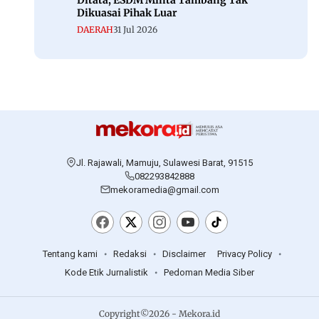
Ditata, ESDM Minta Tambang Tak
Dikuasai Pihak Luar
DAERAH
31 Jul 2026
Jl. Rajawali, Mamuju, Sulawesi Barat, 91515
082293842888
mekoramedia@gmail.com
Tentang kami
Redaksi
Disclaimer
Privacy Policy
Kode Etik Jurnalistik
Pedoman Media Siber
Copyright©2026 - Mekora.id