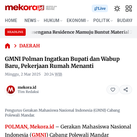
Live
GMNI
HOME
NEWS
HUKUM
EKONOMI
POLITIK
BUDAYA
Polman
Ingatkan
mahan Samusengana Residence Mamuju Buntut Material 200 Jut
HEADLINE
Bupati
Skip
dan
mahan Samusengana Residence Mamuju Buntut Material 200 Jut
to
DAERAH
Wabup
content
Baru,
GMNI Polman Ingatkan Bupati dan Wabup
Pekerjaan
Baru, Pekerjaan Rumah Menanti
Rumah
Menanti
Minggu, 2 Mar 2025
20:24
WIB
mekora.id
Tim Redaksi
Pengurus Gerakan Mahasiswa Nasional Indonesia (GMNI) Cabang
Polewali Mandar.
POLMAN, Mekora.id
– Gerakan Mahasiswa Nasional
Indonesia (
GMNI
) Cabang Polewali Mandar