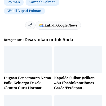
Polman
Sampah Polman
Wakil Bupati Polman
Ikuti di Google News
Disarankan untuk Anda
Bersponsor
Dugaan Pencemaran Nama
Kapolda Sulbar Jadikan
Baik, Keluarga Desak
480 Bhabinkamtibmas
Oknum Guru Hormati
Garda Terdepan
Lembaga Adat Bonehau
Penanggulangan TBC
Lewat KETUK DOORS di
650 Desa