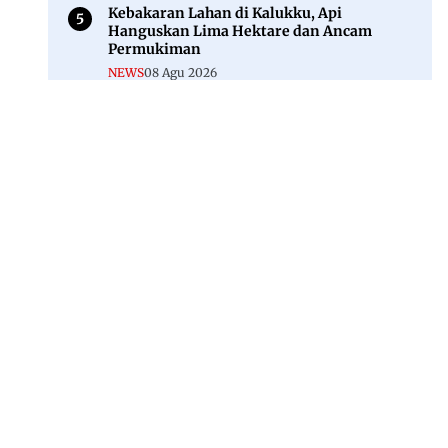
Kebakaran Lahan di Kalukku, Api
Hanguskan Lima Hektare dan Ancam
Permukiman
NEWS
08 Agu 2026
Jl. Rajawali, Mamuju, Sulawesi Barat, 91515
082293842888
mekoramedia@gmail.com
Tentang kami
Redaksi
Disclaimer
Privacy Policy
Kode Etik Jurnalistik
Pedoman Media Siber