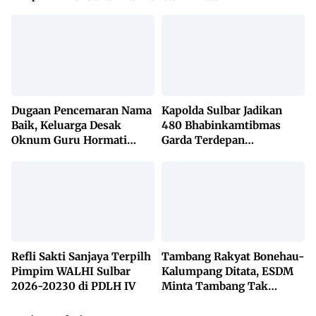
Dugaan Pencemaran Nama
Kapolda Sulbar Jadikan
Baik, Keluarga Desak
480 Bhabinkamtibmas
Oknum Guru Hormati
Garda Terdepan
Lembaga Adat Bonehau
Penanggulangan TBC
Lewat KETUK DOORS di
650 Desa
Refli Sakti Sanjaya Terpilh
Tambang Rakyat Bonehau-
Pimpim WALHI Sulbar
Kalumpang Ditata, ESDM
2026-20230 di PDLH IV
Minta Tambang Tak
Dikuasai Pihak Luar