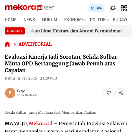
Live
HOME
NEWS
HUKUM
EKONOMI
POLITIK
BUDAYA
Evaluasi
Kinerja Jadi
, Api Hanguskan Lima Hektare dan Ancam Permukiman
Duga
HEADLINE
Sorotan,
Skip
Sekda Sulbar
, Api Hanguskan Lima Hektare dan Ancam Permukiman
Duga
to
ADVERTORIAL
Minta OPD
content
Bertanggung
Evaluasi Kinerja Jadi Sorotan, Sekda Sulbar
Jawab Penuh
Minta OPD Bertanggung Jawab Penuh atas
atas Capaian
Capaian
Kamis, 19 Feb 2026
23:29
WIB
Beye
Tim Redaksi
Sekda Sulbar Junda Maulana Saat Memberikan Arahan
MAMUJU,
Mekora.id
– Pemerintah Provinsi Sulawesi
Barat menggelar Upacara Hari Kesadaran Nasional