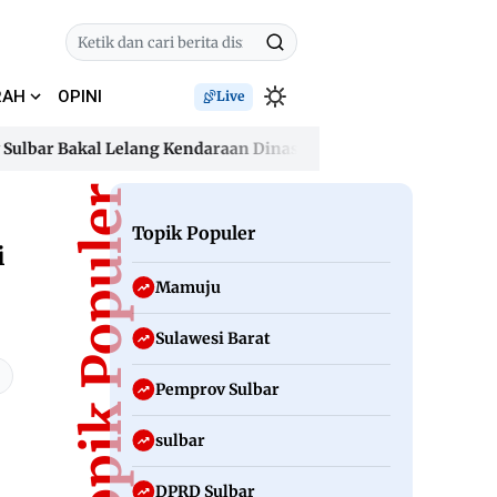
RAH
OPINI
Live
ar Bakal Lelang Kendaraan Dinas dan Hapus Aset Tak Produkti
ar Bakal Lelang Kendaraan Dinas dan Hapus Aset Tak Produkti
Topik Populer
Topik Populer
i
Mamuju
Sulawesi Barat
Pemprov Sulbar
sulbar
DPRD Sulbar