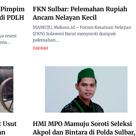
h Pimpim
FKN Sulbar: Pelemahan Rupiah
 di PDLH
Ancam Nelayan Kecil
MAMUJU, Mekora.id – Forum Kesatuan Nelayan
(FKN) Sulawesi Barat menyoroti dampak
ya resmi
pelemahan...
ana...
DAERAH
 Usut
HMI MPO Mamuju Soroti Seleksi
an
Akpol dan Bintara di Polda Sulbar,