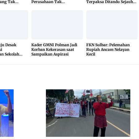
ang Tak
Perusahaan Tak
Terpaksa Ditandu Sejauh
hak Luar
Beraktivitas
10 Kilometer
u Desak
Kader GMNI Polman Jadi
FKN Sulbar: Pelemahan
i
Korban Kekerasan saat
Rupiah Ancam Nelayan
n Sekolah
Sampaikan Aspirasi
Kecil
a Hasil Uji
buka