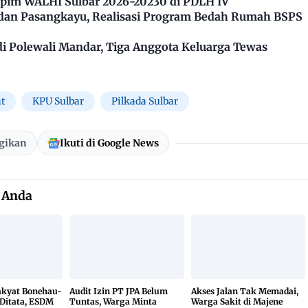
impim WALHI Sulbar 2026-20230 di PDLH IV
dan Pasangkayu, Realisasi Program Bedah Rumah BSPS
 Polewali Mandar, Tiga Anggota Keluarga Tewas
t
KPU Sulbar
Pilkada Sulbar
gikan
Ikuti di Google News
 Anda
kyat Bonehau-
Audit Izin PT JPA Belum
Akses Jalan Tak Memadai,
Ditata, ESDM
Tuntas, Warga Minta
Warga Sakit di Majene