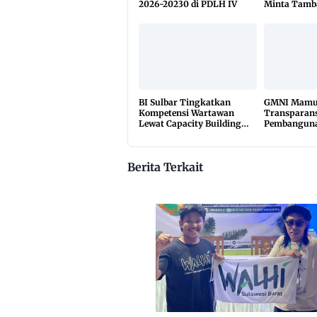
2026-20230 di PDLH IV
Minta Tamb
Dikuasai Pi
BI Sulbar Tingkatkan
GMNI Mamuj
Kompetensi Wartawan
Transparans
Lewat Capacity Building
Pembanguna
2026
Rakyat, Mint
Material Di
Berita Terkait