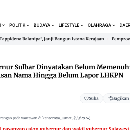
I
POLITIK
BUDAYA
LIFESTYLE
OLAHRAGA
DAE
idena Balanipa”, Janji Bangun Istana Kerajaan
Pemprov Sulb
idena Balanipa”, Janji Bangun Istana Kerajaan
Pemprov Sulb
ernur Sulbar Dinyatakan Belum Memenuh
ulisan Nama Hingga Belum Lapor LHKPN
Suka
Bagikan
rangan pada wartawan di kantornya, Jumat, (6/9/2924).
l pasangan calon gubernur dan wakil gubernur Sulawesi