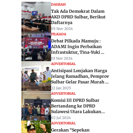
DAERAH
Tak Ada Demokrat Dalam
AKD DPRD Sulbar, Berikut
Daftarnya
05 Nov 2024
PILKADA
Debat Pilkada Mamuju :
ADAMI Ingin Perbaikan
Infrastuktur, Tina-Yuki
Disebut Cuma Klaim
03 Nov 2024
Program Gagal
ADVERTORIAL
Antisipasi Lonjakan Harga
Jelang Ramadhan, Pemprov
Sulbar Gelar Pasar Murah di
Enam Kabupaten
22 Jan 2025
ADVERTORIAL
Komisi III DPRD Sulbar
Bertandang ke DPRD
Sulawesi Utara Lakukan
Kunjungan Kerja
02 Jul 2024
ADVERTORIAL
Gerakan “Sepekan