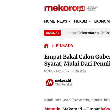
Empat
Bakal Calon
Gubernur
HOME
NEWS
HUKUM
EKONOM
Sulbar
Dinyatakan
Gubernur Suhardi Duka Terima Gelar Kehormatan “Sulo Tapp
HEADLINE
Belum
Skip
Memenuhi
to
Gubernur Suhardi Duka Terima Gelar Kehormatan “Sulo Tapp
Syarat,
PILKADA
content
Mulai Dari
Empat Bakal Calon Gub
Penulisan
Nama
Syarat, Mulai Dari Pen
Hingga
Belum
Sabtu, 7 Sep 2024
09:49
WIB
Lapor
mekora.id
LHKPN
Tim Redaksi
Komisioner KPU Sulbar, Asriani, memberi kete
Mamuju
, Mekora.id
– Empat
baka