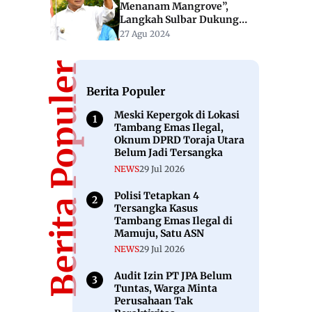
Menanam Mangrove”,
Langkah Sulbar Dukung
Indonesia Capai Nol Emisi
27 Agu 2024
Karbon 2060
Berita Populer
Berita Populer
Meski Kepergok di Lokasi
Tambang Emas Ilegal,
Oknum DPRD Toraja Utara
Belum Jadi Tersangka
NEWS
29 Jul 2026
Polisi Tetapkan 4
Tersangka Kasus
Tambang Emas Ilegal di
Mamuju, Satu ASN
NEWS
29 Jul 2026
Audit Izin PT JPA Belum
Tuntas, Warga Minta
Perusahaan Tak