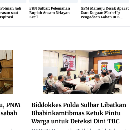
Polman Jadi
FKN Sulbar: Pelemahan
GPM Mamuju Desak Aparat
rasan saat
Rupiah Ancam Nelayan
Usut Dugaan Mark-Up
spirasi
Kecil
Pengadaan Lahan BLK
Sulbar
bu, PNM
Biddokkes Polda Sulbar Libatkan
asabah
Bhabinkamtibmas Ketuk Pintu
Warga untuk Deteksi Dini TBC