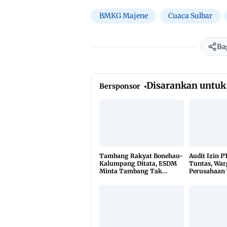
BMKG Majene
Cuaca Sulbar
Ba
Disarankan untuk
Bersponsor
Tambang Rakyat Bonehau-
Audit Izin P
Kalumpang Ditata, ESDM
Tuntas, War
Minta Tambang Tak
Perusahaan
Dikuasai Pihak Luar
Beraktivitas