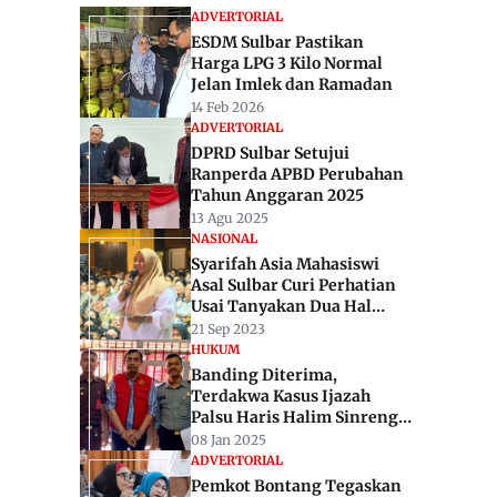
ADVERTORIAL
ESDM Sulbar Pastikan
Harga LPG 3 Kilo Normal
Jelan Imlek dan Ramadan
14 Feb 2026
ADVERTORIAL
DPRD Sulbar Setujui
Ranperda APBD Perubahan
Tahun Anggaran 2025
13 Agu 2025
NASIONAL
Syarifah Asia Mahasiswi
Asal Sulbar Curi Perhatian
Usai Tanyakan Dua Hal
Sensitif Pada Ganjar
21 Sep 2023
Pranowo
HUKUM
Banding Diterima,
Terdakwa Kasus Ijazah
Palsu Haris Halim Sinreng
Dijatuhi 3 Tahun Penjara
08 Jan 2025
ADVERTORIAL
Pemkot Bontang Tegaskan