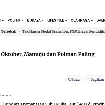
I
POLITIK
BUDAYA
LIFESTYLE
OLAHRAGA
DAE
rjebak
Tak Hanya Modal Usaha Ibu, PNM Biayai Pendidikan 
rjebak
Tak Hanya Modal Usaha Ibu, PNM Biayai Pendidikan 
a Oktober, Mamuju dan Polman Paling
Suka
Bagikan
ndonesia.
l nino atau pemanasan Suhu Muka Laut (SML) di Provin