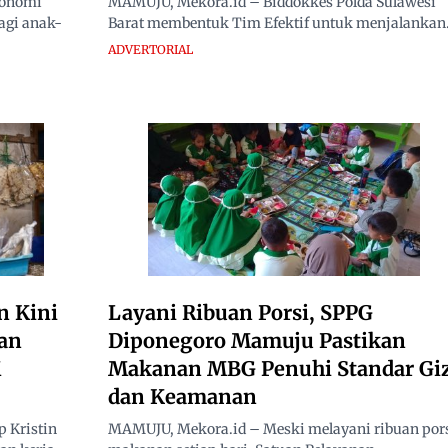
konomi
MAMUJU, Mekora.id – Biddokkes Polda Sulawesi
agi anak-
Barat membentuk Tim Efektif untuk menjalankan.
ADVERTORIAL
in Kini
Layani Ribuan Porsi, SPPG
an
Diponegoro Mamuju Pastikan
M
Makanan MBG Penuhi Standar Giz
dan Keamanan
 Kristin
MAMUJU, Mekora.id – Meski melayani ribuan por