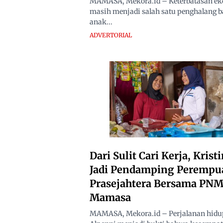
MAMASA, Mekora.id – Keterbatasan e
masih menjadi salah satu penghalang b
anak...
ADVERTORIAL
Dari Sulit Cari Kerja, Krist
Jadi Pendamping Perempu
Prasejahtera Bersama PN
Mamasa
MAMASA, Mekora.id – Perjalanan hidup