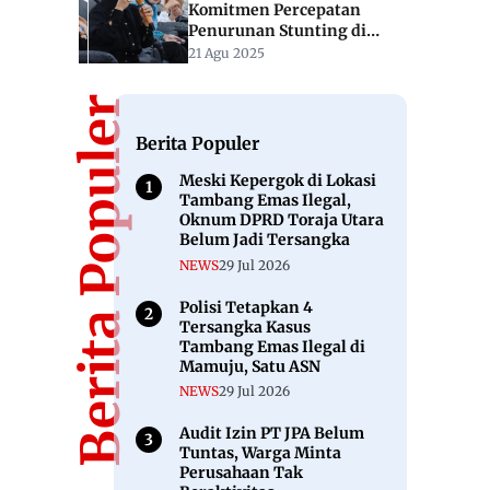
Komitmen Percepatan
Penurunan Stunting di
Seminar Nasional UMKT
21 Agu 2025
Berita Populer
Berita Populer
Meski Kepergok di Lokasi
Tambang Emas Ilegal,
Oknum DPRD Toraja Utara
Belum Jadi Tersangka
NEWS
29 Jul 2026
Polisi Tetapkan 4
Tersangka Kasus
Tambang Emas Ilegal di
Mamuju, Satu ASN
NEWS
29 Jul 2026
Audit Izin PT JPA Belum
Tuntas, Warga Minta
Perusahaan Tak