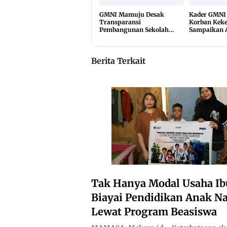
GMNI Mamuju Desak
Kader GMNI 
Transparansi
Korban Keke
Pembangunan Sekolah
Sampaikan A
Rakyat, Minta Hasil Uji
Material Dibuka
Berita Terkait
Tak Hanya Modal Usaha I
Biayai Pendidikan Anak N
Lewat Program Beasiswa