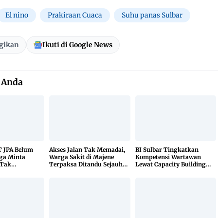
El nino
Prakiraan Cuaca
Suhu panas Sulbar
gikan
Ikuti di Google News
 Anda
T JPA Belum
Akses Jalan Tak Memadai,
BI Sulbar Tingkatkan
ga Minta
Warga Sakit di Majene
Kompetensi Wartawan
 Tak
Terpaksa Ditandu Sejauh
Lewat Capacity Building
10 Kilometer
2026