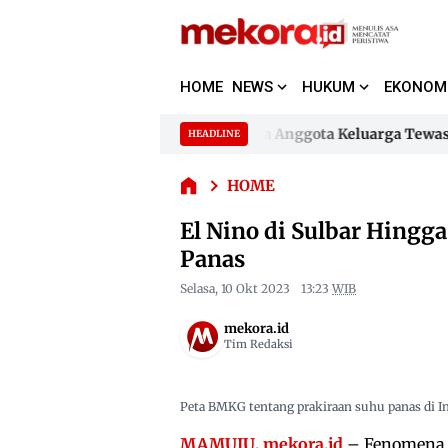
HOME
NEWS
HUKUM
EKONOM
El Nino
di
Sulbar
nggung di Polewali Mandar, Tiga Anggota Keluarga Tewas Te
HEADLINE
Skip
Hingga
to
nggung di Polewali Mandar, Tiga Anggota Keluarga Tewas Te
Oktober,
HOME
content
Mamuju
dan
El Nino di Sulbar Hingg
Polman
Panas
Paling
Panas
Selasa, 10 Okt 2023
13:23
WIB
mekora.id
Tim Redaksi
Peta BMKG tentang prakiraan suhu panas di I
MAMUJU
,
mekora.id
– Fenomena E